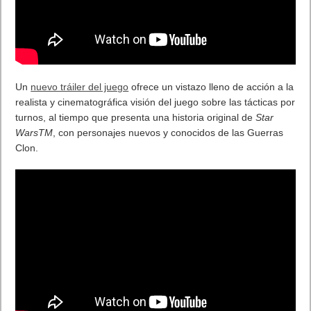
Un
nuevo tráiler del juego
ofrece un vistazo lleno de acción a la
realista y cinematográfica visión del juego sobre las tácticas por
turnos, al tiempo que presenta una historia original de
Star
Wars
TM
, con personajes nuevos y conocidos de las Guerras
Clon.