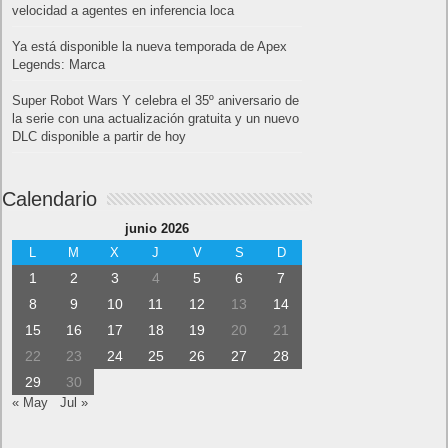
velocidad a agentes en inferencia loca
Ya está disponible la nueva temporada de Apex
Legends: Marca
Super Robot Wars Y celebra el 35º aniversario de
la serie con una actualización gratuita y un nuevo
DLC disponible a partir de hoy
Calendario
junio 2026
L
M
X
J
V
S
D
1
2
3
4
5
6
7
8
9
10
11
12
13
14
15
16
17
18
19
20
21
22
23
24
25
26
27
28
29
30
« May
Jul »