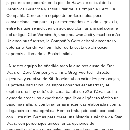
jugadores se pondrán en la piel de Hawks, exoficial de la
República Galáctica y actual líder de la Compañía Cero. La
Compañía Cero es un equipo de profesionales poco
convencional compuesto por mercenarios de toda la galaxia,
entre los que se incluyen un soldado clon, una mandaloriana
del antiguo Clan Verminoth, una padawan Jedi y muchos más.
Uniendo sus fuerzas, la Compañía Cero deberá encontrar y
detener a Kundri Fathom, líder de la secta de alineación
separatista llamada la Espiral Infinita.
«Nuestro equipo ha añadido todo lo que nos gusta de
Star
Wars
en Zero Company», afirma Greg Foertsch, director
ejecutivo y creativo de Bit Reactor. «Los valientes personajes,
la potente narración, los impresionantes escenarios y el
espíritu que hay detrás de cada batalla de
Star Wars
nos ha
ayudado crear una experiencia que lleva el género táctico un
paso más allá, al combinar unas mecánicas elaboradas con la
elegancia cinematográfica. Hemos trabajado codo con codo
con Lucasfilm Games para crear una historia auténtica de
Star
Wars
, con personajes únicos, unas opciones de
personalización de personajes muy completas, una nueva