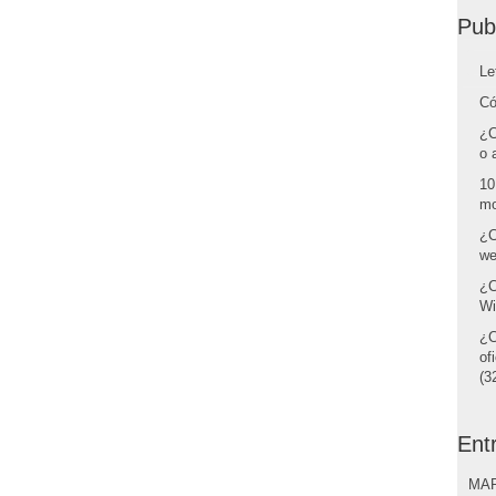
Pub
Le
Có
¿C
o 
10
mo
¿C
we
¿C
Wi
¿C
of
(32
Ent
MAR