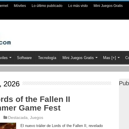
ternet
Móviles
Lo último publicado
Lo más visto
Mini Juegos Gratis
viles
Software
Tecnología
Mini Juegos Gratis
Mas [+]
Co
o, 2026
Pub
rds of the Fallen II
mmer Game Fest
Destacada
,
Juegos
El nuevo tráiler de Lords of the Fallen II, revelado