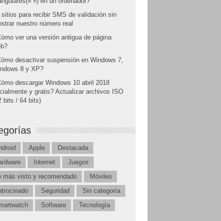
angulares(« ») en un ordenador?
 sitios para recibir SMS de validación sin
strar nuestro número real
ómo ver una versión antigua de página
b?
ómo desactivar suspensión en Windows 7,
ndows 8 y XP?
ómo descargar Windows 10 abril 2018
icialmente y gratis? Actualizar archivos ISO
 bits / 64 bits)
egorías
ndroid
Apple
Destacada
ardware
Internet
Juegos
o más visto y recomendado
Móviles
atrocinado
Seguridad
Sin categoría
martwatch
Software
Tecnología