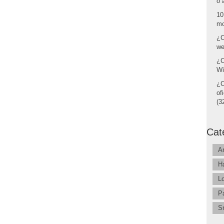
o 
10
mo
¿C
we
¿C
Wi
¿C
of
(32
Cat
A
H
L
P
S