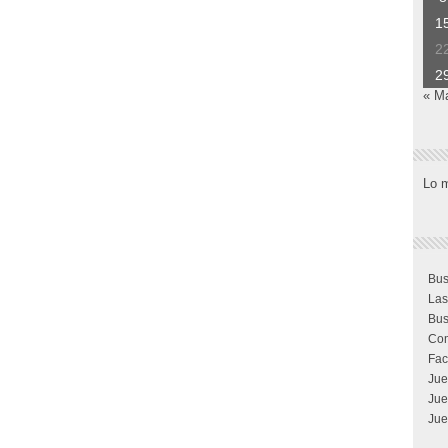
1
2
2
« M
Lo 
Bus
Las
Bus
Com
Fac
Jue
Jue
Jue