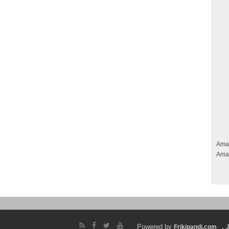
Ama
Ama
Powered by
.
Frikipandi.com