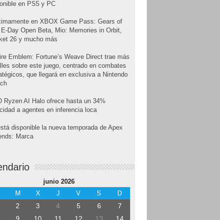
onible en PS5 y PC
ximamente en XBOX Game Pass: Gears of
E-Day Open Beta, Mio: Memories in Orbit,
cket 26 y mucho más
ire Emblem: Fortune’s Weave Direct trae más
lles sobre este juego, centrado en combates
atégicos, que llegará en exclusiva a Nintendo
tch
 Ryzen AI Halo ofrece hasta un 34%
cidad a agentes en inferencia loca
stá disponible la nueva temporada de Apex
ends: Marca
endario
junio 2026
M
X
J
V
S
D
2
3
4
5
6
7
9
10
11
12
13
14