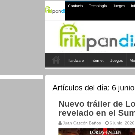
Contacto
Tecnología
Juegos
In
Hardware
Internet
Juegos
Mó
Artículos del día:
6 juni
Nuevo tráiler de Lo
revelado en el Su
Juan Cascón Baños
6 junio, 2026