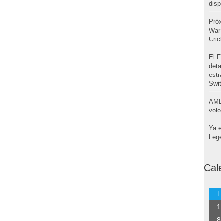
disp
Pró
War 
Cri
El F
deta
estr
Swi
AMD
velo
Ya e
Leg
Cal
L
1
8