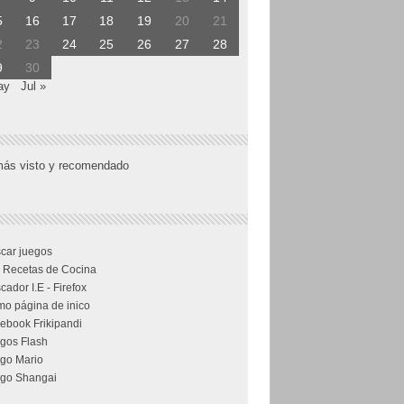
5
16
17
18
19
20
21
2
23
24
25
26
27
28
9
30
ay
Jul »
más visto y recomendado
car juegos
 Recetas de Cocina
cador I.E - Firefox
o página de inico
ebook Frikipandi
gos Flash
go Mario
go Shangai