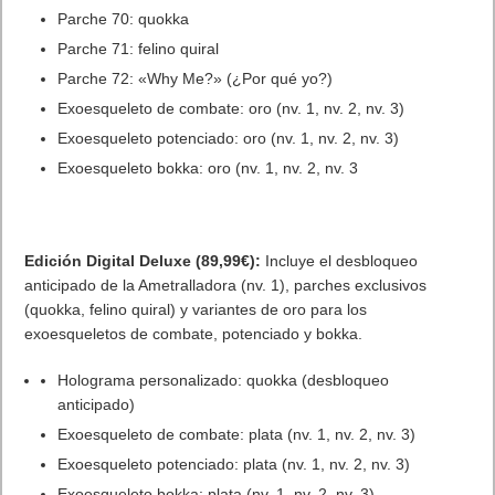
Lo más visto
Letra de canciones populares infantiles cortas
Cómo saber si te han bloqueado en WhatsApp
¿Cómo escribir la comillas latinas / españolas
o angulares(« ») en un ordenador?
10 sitios para recibir SMS de validación sin
mostrar nuestro número real
¿Cómo ver una versión antigua de página
web?