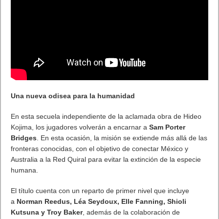
recompensa que dominan los intercambios ofensivos y
defensivos.
Movimientos especiales:
habilidades específicas para
cada posición (delanteros, centrocampistas y defensas), que
incluyen superdisparos, superpases, superregates y
superentradas.
Nivel de cadena:
genera impulso mediante regates, pases y
acciones especiales para aumentar la potencia de disparo y
la velocidad de carga.
Goalkeeper Tactics:
predicción de disparos en seis
direcciones, duelos basados en la resistencia y mecánicas
de parada que reducen permanentemente la resistencia del
portero.
Miracle Actions:
momentos de remontada excepcionales y
espectaculares que puedencambiar el rumbo de un partido,
capturando el espíritu impredecible de la serie original.
Desde impresionantes tomas aéreas hasta paradas milagrosas
en el último segundo, cada partido es una
batalla