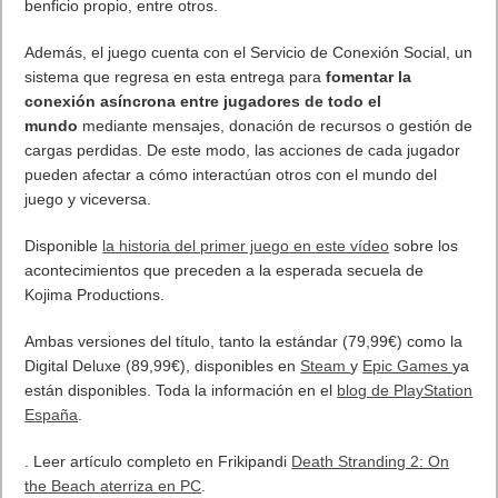
10 sitios para recibir SMS de validación sin
mostrar nuestro número real
¿Cómo ver una versión antigua de página
web?
¿Cómo desactivar suspensión en Windows 7,
Windows 8 y XP?
¿Cómo descargar Windows 10 abril 2018
oficialmente y gratis? Actualizar archivos ISO
(32 bits / 64 bits)
Entradas recientes
MARVEL Tōkon: Fighting Souls ya está
disponible en PS5 y PC
Próximamente en XBOX Game Pass: Gears of
War E-Day Open Beta, Mio: Memories in Orbit,
Cricket 26 y mucho más
El Fire Emblem: Fortune’s Weave Direct trae más
detalles sobre este juego, centrado en combates
estratégicos, que llegará en exclusiva a Nintendo