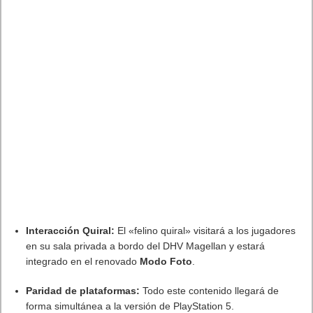
Próximamente en XBOX Game Pass: Gears of War E-Day Open
Beta, Mio: Memories in Orbit, Cricket 26 y mucho más
5 agosto, 2026
El Fire Emblem: Fortune’s Weave Direct trae más detalles sobre
este juego, centrado en combates estratégicos, que llegará en
exclusiva a Nintendo Switch
5 agosto, 2026