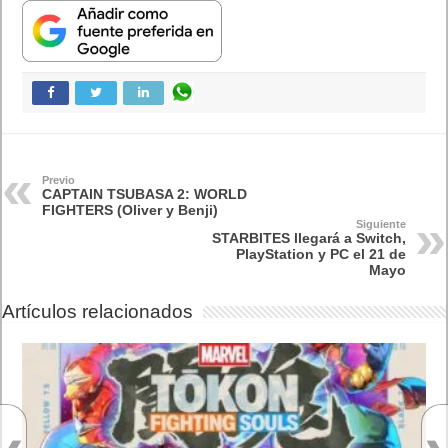
Switch
AMD Ryzen AI Halo ofrece hasta un 34%
velocidad a agentes en inferencia loca
Ya está disponible la nueva temporada de Apex
Legends: Marca
Calendario
marzo 2026
L
M
X
J
V
S
D
1
2
3
4
5
6
7
8
9
10
11
12
13
14
15
16
17
18
19
20
21
22
23
24
25
26
27
28
29
30
31
« Feb
Abr »
Lo más visto y recomendado