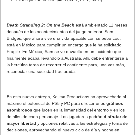
¿Cómo desactivar suspensión en Windows 7,
Windows 8 y XP?
¿Cómo descargar Windows 10 abril 2018
oficialmente y gratis? Actualizar archivos ISO
(32 bits / 64 bits)
Categorías
Android
Apple
Destacada
Hardware
Internet
Juegos
Lo más visto y recomendado
Móviles
Patrocinado
Seguridad
Sin categoría
Smartwatch
Software
Tecnología
Publicidad
Letra de canciones populares infantiles cortas
Cómo saber si te han bloqueado en WhatsApp
¿Cómo escribir la comillas latinas / españolas
o angulares(« ») en un ordenador?