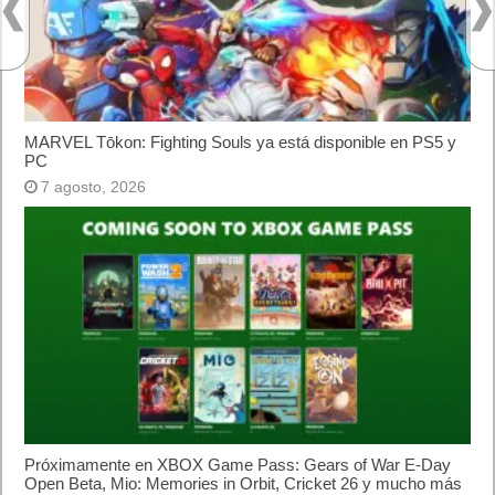
Buscar juegos
Las Recetas de Cocina
Buscador I.E - Firefox
Como página de inico
Facebook Frikipandi
Juegos Flash
Juego Mario
Juego Shangai
Todos los enlaces
Hitórico de Noticias del Blog