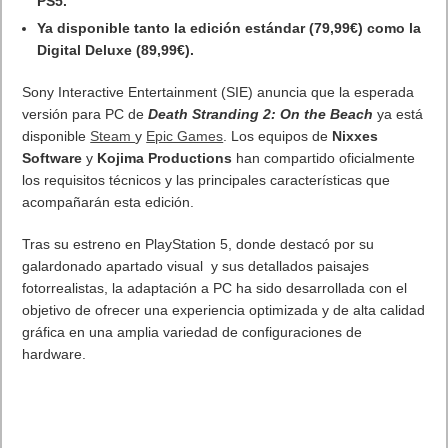
FIGHTERS (Oliver y Benji)
desvela sus nuevos sistemas de
combate futbolístico!
Presentado hoy, el tráiler de
CAPTAIN TSUBASA 2: WORLD
FIGHTERS (Oliver y Benji)
muestra un sistema de combate
futbolístico totalmente renovado, mientras Tsubasa y sus
rivales se lanzan hacia su próximo desafío, que sacudirá al
mundo. Este nuevo vídeo destaca la
intensidad de cada
enfrentamiento
en el campo, donde las acciones pulidas, la
profundidad estratégica y los espectaculares supermovimientos
se unen en un enfrentamiento digno de la legendaria serie.
¡Mira el
tráiler
CAPTAIN TSUBASA 2: WORLD FIGHTERS
!