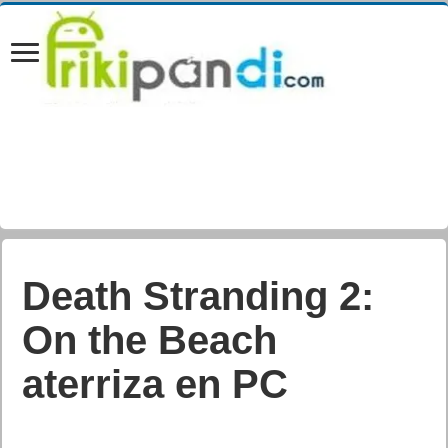
CAPTAIN TSUBASA
2: WORLD
FIGHTERS (Oliver y
Benji)