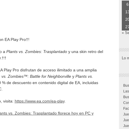
6
1
2
2
« S
on EA Play Pro†!
to a
Plants vs. Zombies: Trasplantado
y una skin retro del
y.††
Lo 
A Play Pro disfrutan de acceso ilimitado a una amplia
 vs. Zombies™: Battle for Neighborville
y
Plants vs.
 % de descuento en contenido digital de EA, incluidas
Bus
C.
Las
Bus
 visita:
https://www.ea.com/ea-play
.
Com
Fac
ants vs. Zombies: Trasplantado florece hoy en PC y
Jue
Jue
Jue