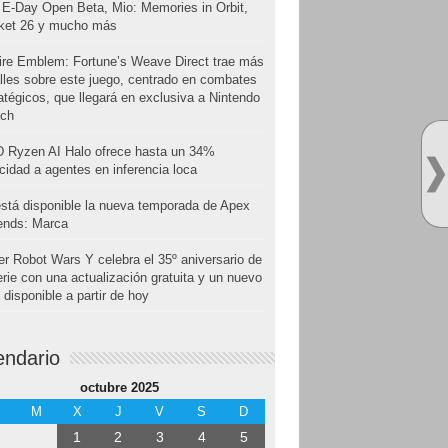
E-Day Open Beta, Mio: Memories in Orbit,
cket 26 y mucho más
ire Emblem: Fortune’s Weave Direct trae más
lles sobre este juego, centrado en combates
atégicos, que llegará en exclusiva a Nintendo
tch
 Ryzen AI Halo ofrece hasta un 34%
cidad a agentes en inferencia loca
stá disponible la nueva temporada de Apex
ends: Marca
r Robot Wars Y celebra el 35º aniversario de
erie con una actualización gratuita y un nuevo
disponible a partir de hoy
endario
octubre 2025
M
X
J
V
S
D
1
2
3
4
5