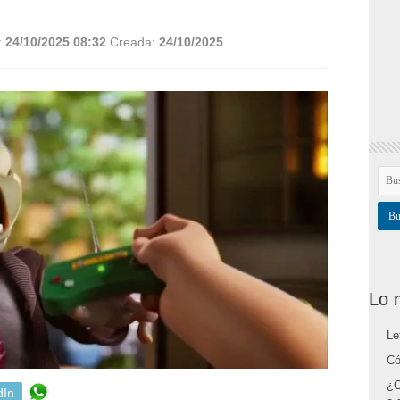
:
24/10/2025 08:32
Creada:
24/10/2025
Lo 
Le
Có
¿C
dIn