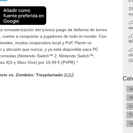
o 
10
mo
¿C
we
 la remasterización del icónico juego de defensa de torres
s, vuelve a conquistar a jugadores de todo el mundo. Con
¿C
Wi
niveles, modos cooperativo local y PvP,
Plants vs.
 y alocado que nunca, y ya está disponible para PC
¿C
of
consolas (Nintendo Switch™ 2, Nintendo Switch™,
(32
ies X|S y Xbox One) por 19,99 € (PVPR).*
ants vs. Zombies: Trasplantado
AQUÍ
Cat
A
H
L
P
S