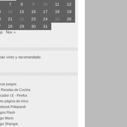
7
8
9
10
11
12
3
14
15
16
17
18
19
0
21
22
23
24
25
26
7
28
29
30
31
ep
Nov »
más visto y recomendado
car juegos
 Recetas de Cocina
cador I.E - Firefox
o página de inico
ebook Frikipandi
gos Flash
go Mario
go Shangai