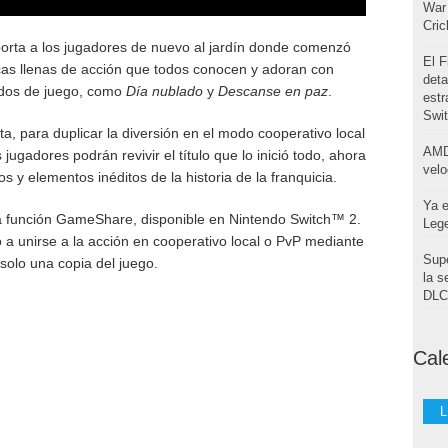
War 
Cri
orta a los jugadores de nuevo al jardín donde comenzó
El F
icas llenas de acción que todos conocen y adoran con
deta
dos de juego, como
Día nublado
y
Descanse en paz
.
estr
Swi
a, para duplicar la diversión en el modo cooperativo local
AMD
jugadores podrán revivir el título que lo inició todo, ahora
velo
y elementos inéditos de la historia de la franquicia.
Ya e
a función GameShare, disponible en Nintendo Switch™ 2.
Leg
 a unirse a la acción en cooperativo local o PvP mediante
Supe
solo una copia del juego.
la s
DLC 
Cal
L