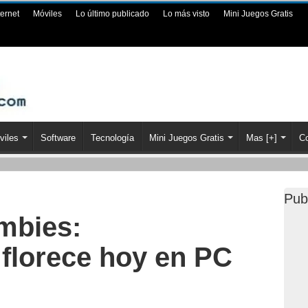
ternet
Móviles
Lo último publicado
Lo más visto
Mini Juegos Gratis
viles
Software
Tecnología
Mini Juegos Gratis
Mas [+]
Co
Pub
ombies:
 florece hoy en PC