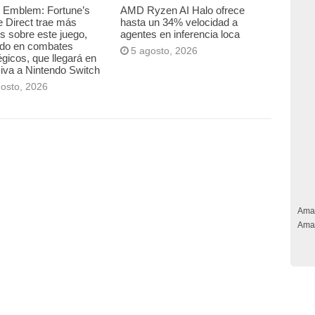
e Emblem: Fortune’s
AMD Ryzen AI Halo ofrece
 Direct trae más
hasta un 34% velocidad a
es sobre este juego,
agentes en inferencia loca
ado en combates
5 agosto, 2026
égicos, que llegará en
iva a Nintendo Switch
gosto, 2026
Ama
Ama