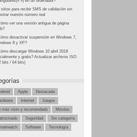
angulares(« ») en un ordenador?
 sitios para recibir SMS de validación sin
strar nuestro número real
ómo ver una versión antigua de página
b?
ómo desactivar suspensión en Windows 7,
ndows 8 y XP?
ómo descargar Windows 10 abril 2018
icialmente y gratis? Actualizar archivos ISO
 bits / 64 bits)
egorías
ndroid
Apple
Destacada
ardware
Internet
Juegos
o más visto y recomendado
Móviles
atrocinado
Seguridad
Sin categoría
martwatch
Software
Tecnología