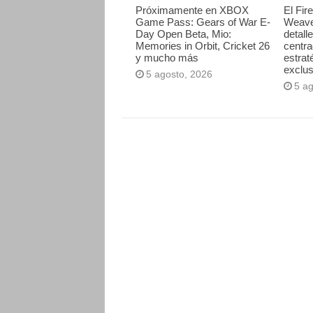
Próximamente en XBOX
El Fir
Game Pass: Gears of War E-
Weave
Day Open Beta, Mio:
detall
Memories in Orbit, Cricket 26
centr
y mucho más
estrat
exclus
5 agosto, 2026
5 a