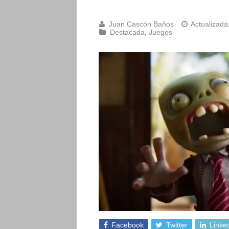
Juan Cascón Baños
Actualizada
Destacada
,
Juegos
Facebook
Twitter
Linke