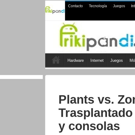
Contacto
Tecnología
Juegos
In
Hardware
Internet
Juegos
Mó
Plants vs. Z
Trasplantado
y consolas