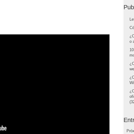
Pub
Le
Có
¿C
o 
10
mo
¿C
we
¿C
Wi
¿C
of
(32
Ent
Pró