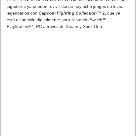
antesala de su gran pelea en Las Vegas
Steel City Interactive
y
PLAION
se complacen en
anunciar
UNDISPUTED Championship Edition
, la edición
completa del juego con todos de contenidos añadidos tras un
año de paquetes DLC, luchadores actuales y legendarios
añadidos a la lista, nuevos entornos de lucha icónicos y
opciones de marca y ropa para personalizar a tu luchador. La
Championship Edition es la mejor manera de jugar
UNDISPUTED y estará disponible para los aficionados al boxeo
el 21 de octubre en PC, PlayStation 5 y Xbox Series X|S.
Al frente de la portada de esta nueva edición está el boxeador
de peso súper mediano del campeonato mundial
Terence
Crawford
. Crawford se une a Canelo Álvarez como estrella de
portada de Undisputed pocos días antes del choque de
campeones que tendrá lugar el 13 de septiembre en Las
Vegas. Crawford es conocido por su capacidad de adaptación
al rival durante la pelea, por su habilidad para analizar
oponentes y precisión al lanzar golpes. Crawford tiene uno de