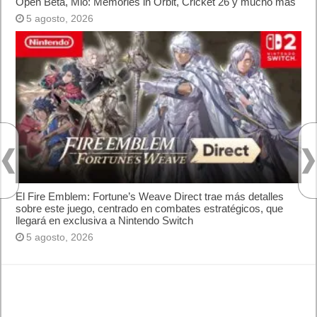
Windows 8 y XP?
¿Cómo descargar Windows 10 abril 2018
oficialmente y gratis? Actualizar archivos ISO
(32 bits / 64 bits)
Entradas recientes
MARVEL Tōkon: Fighting Souls ya está
disponible en PS5 y PC
Próximamente en XBOX Game Pass: Gears of
War E-Day Open Beta, Mio: Memories in Orbit,
Cricket 26 y mucho más
El Fire Emblem: Fortune’s Weave Direct trae más
detalles sobre este juego, centrado en combates
estratégicos, que llegará en exclusiva a Nintendo
Switch
AMD Ryzen AI Halo ofrece hasta un 34%
velocidad a agentes en inferencia loca
Ya está disponible la nueva temporada de Apex
Legends: Marca