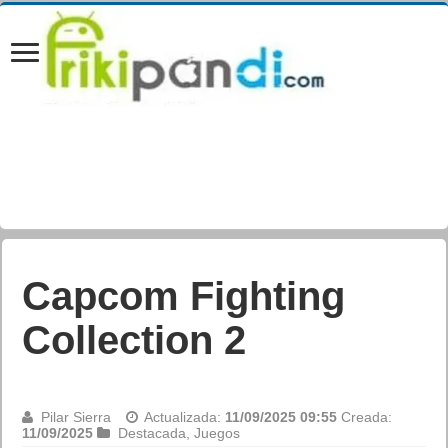
Undisputed anuncia
la Championship
Edition