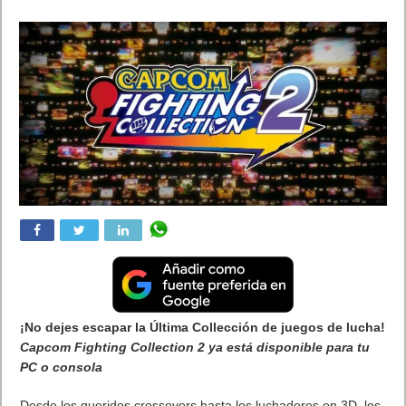
Juan Cascón Baños
Actualizada:
10/09/2025 17:24
Creada:
10/09/2025
Destacada
,
Juegos
Undisputed anuncia la Championship Edition
Crawford se une a Canelo como estrella de portada en la