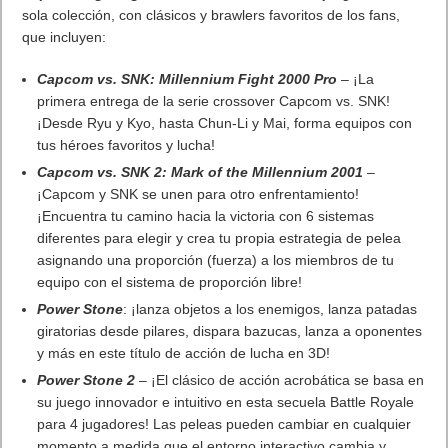
para engañar y contraatacar. Todas las herramientas
necesarias para ser un mago defensivo. Esquiva golpes,
zigzaguea, esquiva y bloquea.
§
Con múltiples licencias de talentos y marcas de
renombre:
más de 80 luchadores con licencia, desde nombres
legendarios como Roy Jones Jr, Joe Frazier y Sugar Ray
Robinson hasta los campeones del boxeo actual, incluyendo
Canelo Álvarez, Terence Crawford y Tyson Fury. Una
emocionante División Femenina con estrellas como Katie
Taylor, Jessica McCaskill, Natasha Jonas y Ebanie Bridges. El
WBC, la Junta Británica de Control de Boxeo y otras
organizaciones de boxeo de la vida real.
§
Experiencia de boxeo inmersiva
: Modelado de
boxeadores increíblemente detallados, que utilizan la última
tecnología de escaneo. Múltiples ubicaciones de peleas ficticias
y con licencia, incluyendo Box2Burn de Micky Ward, Coldwell’s
Gym, WBC Arena y muchos más. Daño realista, sudor
progresivo y deformación facial.