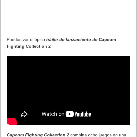
los estilos de boxeo más completos e inteligentes del deporte
en la actualidad lo que le convierte en un candidato perfecto
para liderar la UNDISPUTED Championship Edition.
La UNDISPUTED Championship Edition contará con un
Terence Crawford contemporáneo adicional e incluirá cuatro
contenidos DLC: WBC Pack, The Iron & Steel Pack, The
Mexican Monster Pack y un nuevo paquete que se revelará
pronto. Además, todos los jugadores actuales recibirán el
Crawford contemporáneo adicional de forma gratuita.
Siendo el primer gran juego de boxeo en más de una década,
UNDISPUTED redefine el género con su jugabilidad auténtica,
su amplia lista de licencias y su innovadora mecánica de lucha.
Características INDISCUTIBLES:
§
Juego de boxeo innovador y auténtico:
Mecánica
revolucionaria de juego de pies, incluyendo un modificador de
movimiento suelto para ayudarte a moverte por el ring con
facilidad. Golpea desde múltiples ángulos y direcciones. Finta