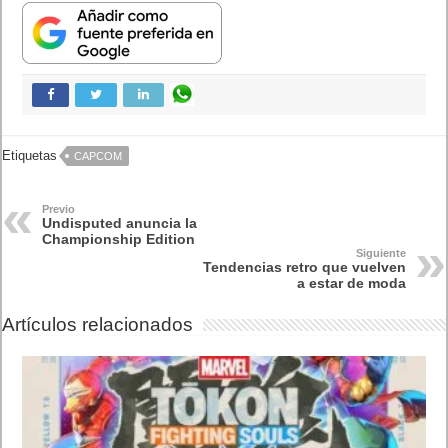
Lo más visto
Letra de canciones populares infantiles cortas
Cómo saber si te han bloqueado en WhatsApp
¿Cómo escribir la comillas latinas / españolas
o angulares(« ») en un ordenador?
10 sitios para recibir SMS de validación sin
mostrar nuestro número real
¿Cómo ver una versión antigua de página
web?
¿Cómo desactivar suspensión en Windows 7,
Windows 8 y XP?
¿Cómo descargar Windows 10 abril 2018
oficialmente y gratis? Actualizar archivos ISO
(32 bits / 64 bits)