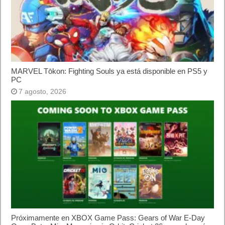
Categorías
Android
Apple
Destacada
Hardware
Internet
Juegos
Lo más visto y recomendado
Móviles
Patrocinado
Seguridad
Sin categoría
Smartwatch
Software
Tecnología
Publicidad
Letra de canciones populares infantiles cortas
Cómo saber si te han bloqueado en WhatsApp
¿Cómo escribir la comillas latinas / españolas
o angulares(« ») en un ordenador?
10 sitios para recibir SMS de validación sin
mostrar nuestro número real
¿Cómo ver una versión antigua de página
web?
¿Cómo desactivar suspensión en Windows 7,