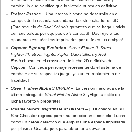
Undisputed
está disponible en PlayStation 5, PlayStation 5 Pro,
Xbox Series X|S y PC Steam.
. Leer artículo completo en Frikipandi
Undisputed anuncia la
Championship Edition
.
Previo
World of Tanks alcanza 413.399 jugadores concurrentes con el
lanzamiento de su actualización 2.0
Siguiente
Capcom Fighting Collection 2
Artículos relacionados