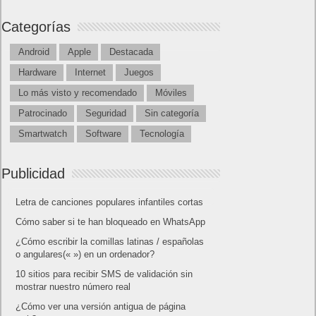
Categorías
Android
Apple
Destacada
Hardware
Internet
Juegos
Lo más visto y recomendado
Móviles
Patrocinado
Seguridad
Sin categoría
Smartwatch
Software
Tecnología
Publicidad
Letra de canciones populares infantiles cortas
Cómo saber si te han bloqueado en WhatsApp
¿Cómo escribir la comillas latinas / españolas
o angulares(« ») en un ordenador?
10 sitios para recibir SMS de validación sin
mostrar nuestro número real
¿Cómo ver una versión antigua de página