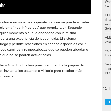
War 
Cri
El F
deta
cru ofrece un sistema cooperativo al que se puede acceder
estr
Un sistema “hop-in/hop-out” que permite a un Segundo
Swi
alquier momento o que la abandona con la misma
AMD
egura una experiencia de juego fluida. El sistema
velo
 juego y permite reacciones en cadena especiales con tu
evos caminos y rompecabezas que se pueden abordar e
Ya e
s que no se podrán activar solos.
Leg
Supe
ter y GoldKnights han puesto en marcha la página de
la s
 invitan a los usuarios a visitarla para recabar más
DLC 
e deseos:
Cal
L