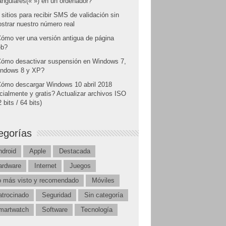
angulares(« ») en un ordenador?
 sitios para recibir SMS de validación sin
strar nuestro número real
ómo ver una versión antigua de página
b?
ómo desactivar suspensión en Windows 7,
ndows 8 y XP?
ómo descargar Windows 10 abril 2018
icialmente y gratis? Actualizar archivos ISO
 bits / 64 bits)
egorías
ndroid
Apple
Destacada
ardware
Internet
Juegos
o más visto y recomendado
Móviles
atrocinado
Seguridad
Sin categoría
martwatch
Software
Tecnología