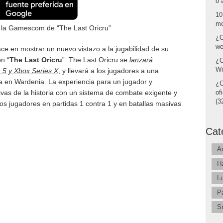
o 
10
mo
de la Gamescom de “The Last Oricru”
¿C
we
e en mostrar un nuevo vistazo a la jugabilidad de su
n “
The Last Oricru
”. The Last Oricru se
lanzará
¿C
Wi
 5 y Xbox Series X
, y llevará a los jugadores a una
ía en Wardenia. La experiencia para un jugador y
¿C
ivas de la historia con un sistema de combate exigente y
of
(32
los jugadores en partidas 1 contra 1 y en batallas masivas
Cat
A
H
L
P
S