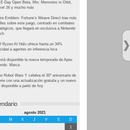
E-Day Open Beta, Mio: Memories in Orbit,
cket 26 y mucho más
ire Emblem: Fortune’s Weave Direct trae más
lles sobre este juego, centrado en combates
atégicos, que llegará en exclusiva a Nintendo
tch
 Ryzen AI Halo ofrece hasta un 34%
cidad a agentes en inferencia loca
stá disponible la nueva temporada de Apex
ends: Marca
r Robot Wars Y celebra el 35º aniversario de
erie con una actualización gratuita y un nuevo
disponible a partir de hoy
endario
agosto 2021
M
X
J
V
S
D
1