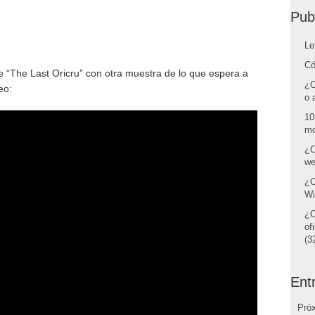
Pub
Le
Có
e “The Last Oricru” con otra muestra de lo que espera a
¿C
eo:
o 
10
mo
¿C
we
¿C
Wi
¿C
of
(32
Ent
Pró