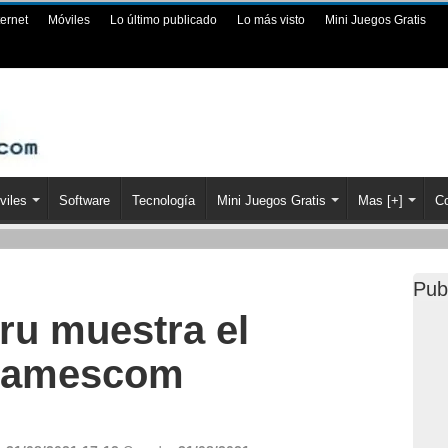
ternet
Móviles
Lo último publicado
Lo más visto
Mini Juegos Gratis
viles
Software
Tecnología
Mini Juegos Gratis
Mas [+]
Co
Pub
ru muestra el
a Gamescom