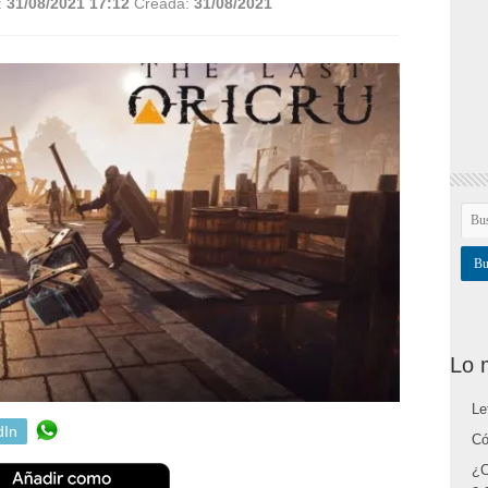
:
31/08/2021 17:12
Creada:
31/08/2021
Lo 
Le
dIn
Có
¿C