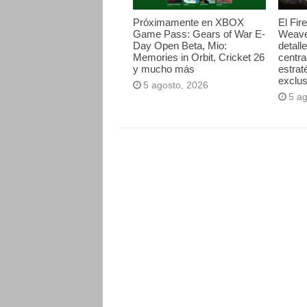
Próximamente en XBOX
El Fir
Game Pass: Gears of War E-
Weave
Day Open Beta, Mio:
detall
Memories in Orbit, Cricket 26
centr
y mucho más
estrat
exclus
5 agosto, 2026
5 a