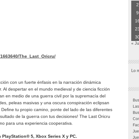
2
9
1
2
3
« Ju
/1663640/The_Last_Oricru/
Lo 
cción con un fuerte énfasis en la narración dinámica
. Al despertar en el mundo medieval y de ciencia ficción
an en medio de una guerra civil por la supremacía del
Bus
des, peleas masivas y una oscura conspiración eclipsan
Las
. Define tu propio camino, ponte del lado de las diferentes
Bus
resultado de la guerra con tus decisiones! The Last Oricru
Com
mo para una experiencia cooperativa.
Fac
Jue
 PlayStation® 5, Xbox Series X y PC.
Jue