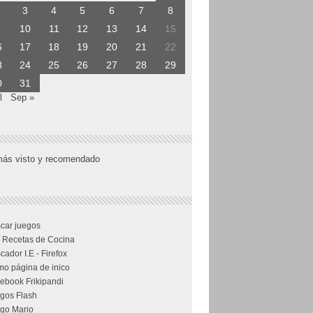
3
4
5
6
7
8
10
11
12
13
14
15
6
17
18
19
20
21
22
3
24
25
26
27
28
29
0
31
l
Sep »
más visto y recomendado
car juegos
 Recetas de Cocina
cador I.E - Firefox
o página de inico
ebook Frikipandi
gos Flash
go Mario