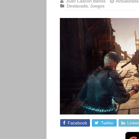
Juan Cascón Baños
Actualizada
Destacada
,
Juegos
Facebook
Twitter
Linke