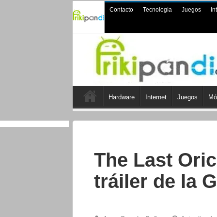
Contacto
Tecnología
Juegos
In
Hardware
Internet
Juegos
Mó
The Last Oric
tráiler de l