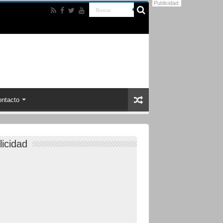
Publicidad:
ntacto
licidad