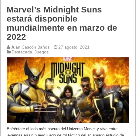
Marvel’s Midnight Suns
estará disponible
mundialmente en marzo de
2022
Juan Cascón Baños
27 agosto, 2021
Destacada
,
Juegos
Enfréntate al lado más oscuro del Universo Marvel y vive entre
leyendas en un nuevo juego de rol táctico del aclamado estudio de