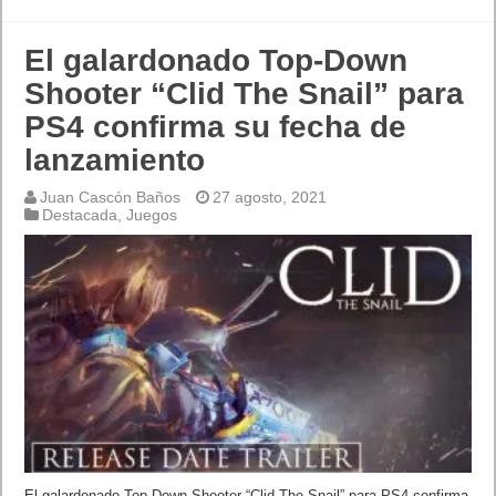
El galardonado Top-Down
Shooter “Clid The Snail” para
PS4 confirma su fecha de
lanzamiento
Juan Cascón Baños
27 agosto, 2021
Destacada
,
Juegos
El galardonado Top-Down Shooter “Clid The Snail” para PS4 confirma