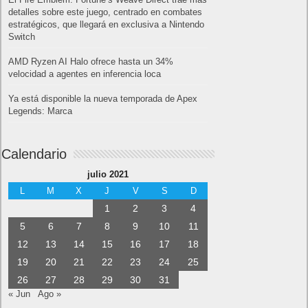
detalles sobre este juego, centrado en combates
estratégicos, que llegará en exclusiva a Nintendo
Switch
AMD Ryzen AI Halo ofrece hasta un 34%
velocidad a agentes en inferencia loca
Ya está disponible la nueva temporada de Apex
Legends: Marca
Calendario
julio 2021
L
M
X
J
V
S
D
1
2
3
4
5
6
7
8
9
10
11
12
13
14
15
16
17
18
19
20
21
22
23
24
25
26
27
28
29
30
31
« Jun
Ago »