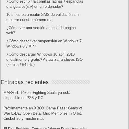
¿Cómo escribir la comillas latinas / españolas
o angulares(« ») en un ordenador?
10 sitios para recibir SMS de validación sin
mostrar nuestro número real
¿Cómo ver una versión antigua de página
web?
¿Cómo desactivar suspensión en Windows 7,
Windows 8 y XP?
¿Cómo descargar Windows 10 abril 2018
oficialmente y gratis? Actualizar archivos ISO
(32 bits / 64 bits)
Entradas recientes
MARVEL Tōkon: Fighting Souls ya está
disponible en PS5 y PC
Próximamente en XBOX Game Pass: Gears of
War E-Day Open Beta, Mio: Memories in Orbit,
Cricket 26 y mucho más
El Fire Emblem: Fortune’s Weave Direct trae más