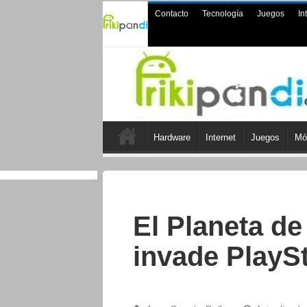
Contacto
Tecnología
Juegos
In
Hardware
Internet
Juegos
Mó
El Planeta de
invade PlayS