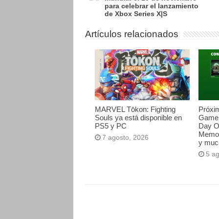
para celebrar el lanzamiento
de Xbox Series X|S
Artículos relacionados
MARVEL Tōkon: Fighting
Próxi
Souls ya está disponible en
Game 
PS5 y PC
Day O
Memori
7 agosto, 2026
y muc
5 a