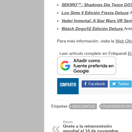
SEKIRO™: Shadows Die Twice GO
Los Sims 4 Edición Fiesta Deluxe
A
Vader Inmortal: A Star Wars VR Seri
Watch Dogs®2 Edición Deluxe
Ante
Para más información, visita la
Web Ofic
. Leer artículo completo en Frikipandi
El
Facebook
Twitter
Compartir
Etiquetas
DESCUENTOS
PLAYSTATION ST
Previo
Únete a la retransmisión
mundial el 10 de noviembre