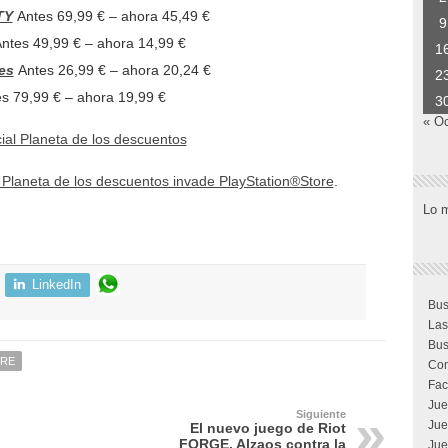
TY
Antes 69,99 € – ahora 45,49 €
9
ntes 49,99 € – ahora 14,99 €
1
es
Antes 26,99 € – ahora 20,24 €
2
s 79,99 € – ahora 19,99 €
3
« O
ial Planeta de los descuentos
 Planeta de los descuentos invade PlayStation®Store
.
Lo 
LinkedIn
Bus
Las
Bus
ORE
Com
Fac
Jue
Siguiente
Jue
El nuevo juego de Riot
FORGE, Alzaos contra la
Jue