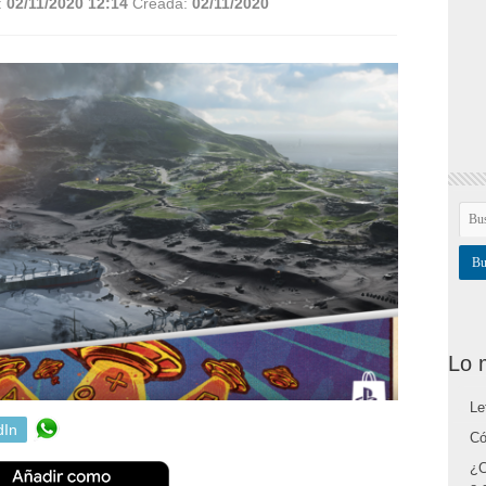
:
02/11/2020 12:14
Creada:
02/11/2020
Lo 
Le
dIn
Có
¿C