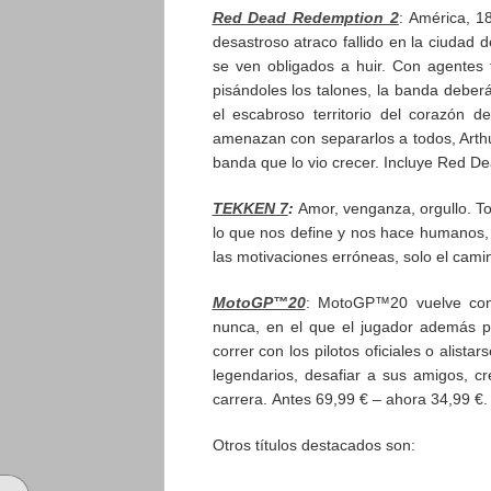
Red Dead Redemption 2
: América, 1
desastroso atraco fallido en la ciudad
se ven obligados a huir. Con agentes
pisándoles los talones, la banda deberá
el escabroso territorio del corazón d
amenazan con separarlos a todos, Arthur
banda que lo vio crecer. Incluye Red De
TEKKEN 7
:
Amor, venganza, orgullo. T
lo que nos define y nos hace humanos, 
las motivaciones erróneas, solo el cami
MotoGP™20
: MotoGP™20 vuelve con
nunca, en el que el jugador además p
correr con los pilotos oficiales o alist
legendarios, desafiar a sus amigos, cr
carrera. Antes 69,99 € – ahora 34,99 €.
Otros títulos destacados son: