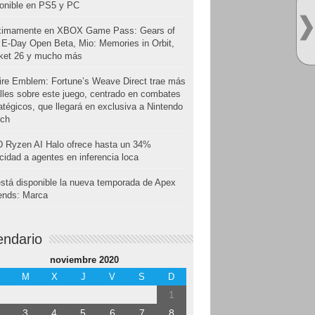
onible en PS5 y PC
ximamente en XBOX Game Pass: Gears of
E-Day Open Beta, Mio: Memories in Orbit,
cket 26 y mucho más
ire Emblem: Fortune’s Weave Direct trae más
lles sobre este juego, centrado en combates
atégicos, que llegará en exclusiva a Nintendo
tch
 Ryzen AI Halo ofrece hasta un 34%
cidad a agentes en inferencia loca
stá disponible la nueva temporada de Apex
ends: Marca
endario
noviembre 2020
M
X
J
V
S
D
1
3
4
5
6
7
8