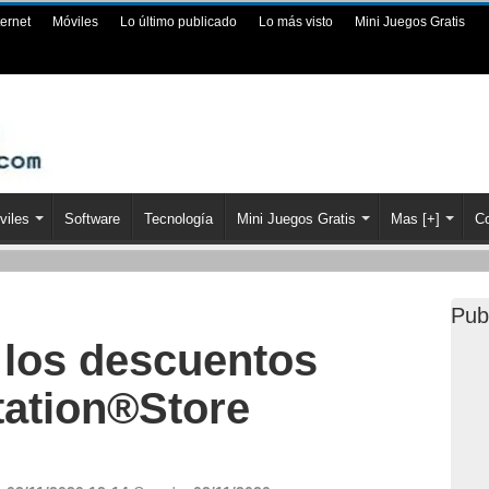
ternet
Móviles
Lo último publicado
Lo más visto
Mini Juegos Gratis
viles
Software
Tecnología
Mini Juegos Gratis
Mas [+]
Co
Pub
 los descuentos
tation®Store