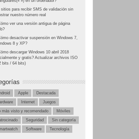
angulares(« ») en un ordenador?
 sitios para recibir SMS de validación sin
strar nuestro número real
ómo ver una versión antigua de página
b?
ómo desactivar suspensión en Windows 7,
ndows 8 y XP?
ómo descargar Windows 10 abril 2018
icialmente y gratis? Actualizar archivos ISO
 bits / 64 bits)
egorías
ndroid
Apple
Destacada
ardware
Internet
Juegos
o más visto y recomendado
Móviles
atrocinado
Seguridad
Sin categoría
martwatch
Software
Tecnología