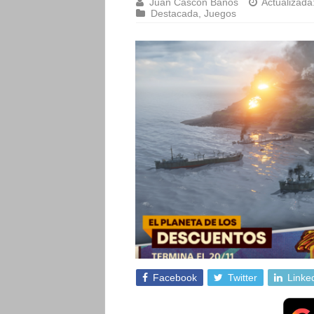
Juan Cascón Baños
Actualizada
Destacada
,
Juegos
Facebook
Twitter
Linke