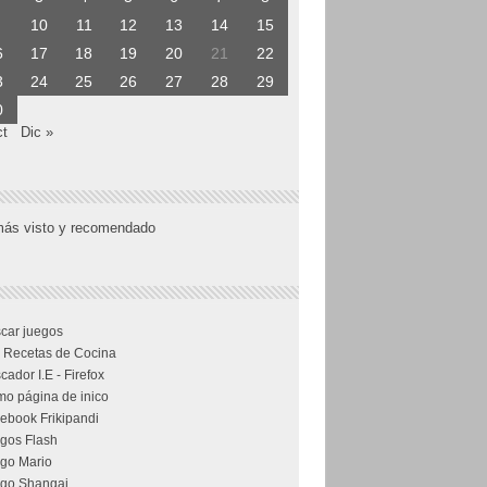
10
11
12
13
14
15
6
17
18
19
20
21
22
3
24
25
26
27
28
29
0
ct
Dic »
más visto y recomendado
car juegos
 Recetas de Cocina
cador I.E - Firefox
o página de inico
ebook Frikipandi
gos Flash
go Mario
go Shangai