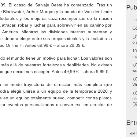
899. El ocaso del Salvaje Oeste ha comenzado. Tras un
Pub
 de Blackwater, Arthur Morgan y la banda de Van der Linde
 federales y los mejores cazarrecompensas de la nación
Le
 atracar, robar y luchar para sobrevivir en su camino por
Có
e América. Mientras las divisiones internas aumentan y
¿C
 deberá elegir entre sus propios ideales y la lealtad a la
o 
ad Online H. Antes 69,99 € – ahora 29,39 €.
10
mo
odo el mundo tiene un motivo para luchar. Los valores son
más allá de nuestras fortalezas y debilidades. No existen
¿C
we
no que decidimos escoger. Antes 49,99 € – ahora 9,99 €.
¿C
 un modo trayectoria de dirección más completo que
Wi
odrá elegir unirse a un equipo de la temporada 2020 y
¿C
arse en un equipo totalmente nuevo, competir contra pilotos
of
(32
ear eventos personalizados o convertirse en director de
Ent
MAR