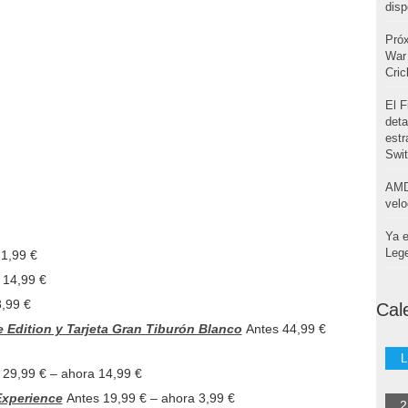
disp
Pró
War 
Cri
El F
deta
estr
Swi
AMD
velo
Ya e
Leg
21,99 €
 14,99 €
8,99 €
Cal
 Edition y Tarjeta Gran Tiburón Blanco
Antes 44,99 €
L
 29,99 € – ahora 14,99 €
 Experience
Antes 19,99 € – ahora 3,99 €
2