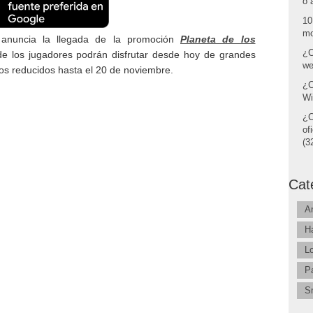
o 
10
mo
) anuncia la llegada de la promoción
Planeta de los
¿C
de los jugadores podrán disfrutar desde hoy de grandes
we
os reducidos hasta el 20 de noviembre.
¿C
Wi
¿C
of
(32
Cat
A
H
L
P
S