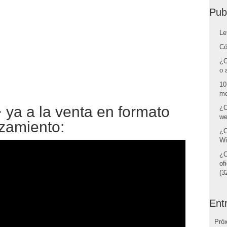
Pub
Le
Có
¿C
o 
10
mo
 ya a la venta en formato
¿C
we
nzamiento:
¿C
Wi
¿C
of
(32
Ent
Pró