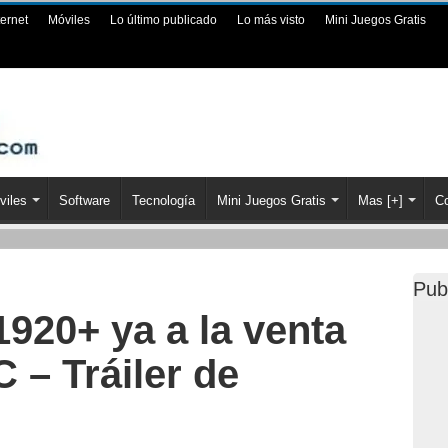
ternet
Móviles
Lo último publicado
Lo más visto
Mini Juegos Gratis
viles
Software
Tecnología
Mini Juegos Gratis
Mas [+]
Co
Pub
1920+ ya a la venta
 – Tráiler de