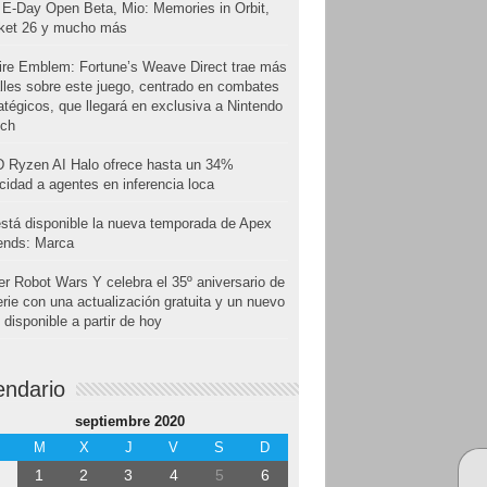
E-Day Open Beta, Mio: Memories in Orbit,
cket 26 y mucho más
ire Emblem: Fortune’s Weave Direct trae más
lles sobre este juego, centrado en combates
atégicos, que llegará en exclusiva a Nintendo
tch
 Ryzen AI Halo ofrece hasta un 34%
cidad a agentes en inferencia loca
stá disponible la nueva temporada de Apex
ends: Marca
r Robot Wars Y celebra el 35º aniversario de
erie con una actualización gratuita y un nuevo
disponible a partir de hoy
endario
septiembre 2020
M
X
J
V
S
D
1
2
3
4
5
6