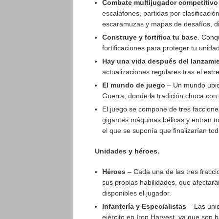
Combate multijugador competitivo
escalafones, partidas por clasificació
escaramuzas y mapas de desafíos, dis
Construye y fortifica tu base
. Conq
fortificaciones para proteger tu unida
Hay una vida después del lanzamie
actualizaciones regulares tras el estr
El mundo de juego
– Un mundo ubica
Guerra, donde la tradición choca con e
El juego se compone de tres faccion
gigantes máquinas bélicas y entran to
el que se suponía que finalizarían tod
Unidades y héroes.
Héroes
– Cada una de las tres fracci
sus propias habilidades, que afectará
disponibles el jugador.
Infantería y Especialistas
– Las unid
ejército en Iron Harvest, ya que son 