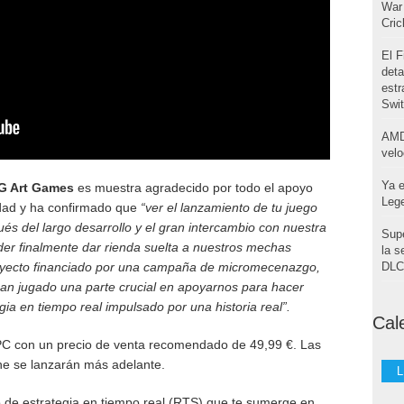
War 
Cri
El F
deta
estr
Swi
AMD
velo
Ya e
G Art Games
es muestra agradecido por todo el apoyo
Leg
idad y ha confirmado que
“ver el lanzamiento de tu juego
s del largo desarrollo y el gran intercambio con nuestra
Supe
r finalmente dar rienda suelta a nuestros mechas
la s
oyecto financiado por una campaña de micromecenazgo,
DLC 
han jugado una parte crucial en apoyarnos para hacer
gia en tiempo real impulsado por una historia real”.
Cal
PC con un precio de venta recomendado de 49,99 €. Las
ne se lanzarán más adelante.
L
o de estrategia en tiempo real (RTS) que te sumerge en