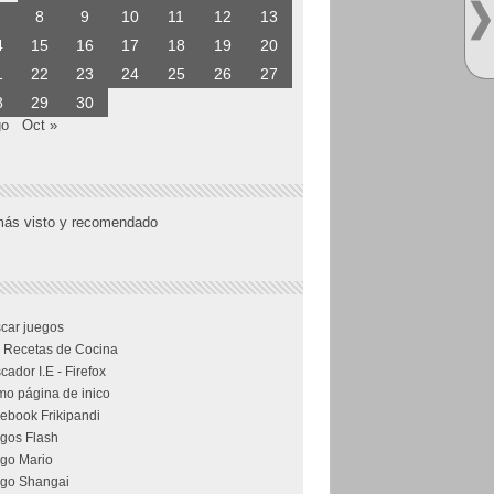
8
9
10
11
12
13
4
15
16
17
18
19
20
1
22
23
24
25
26
27
8
29
30
go
Oct »
más visto y recomendado
car juegos
 Recetas de Cocina
cador I.E - Firefox
o página de inico
ebook Frikipandi
gos Flash
go Mario
go Shangai