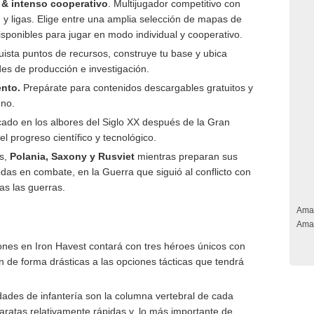
 & intenso cooperativo
. Multijugador competitivo con
n y ligas. Elige entre una amplia selección de mapas de
ponibles para jugar en modo individual y cooperativo.
uista puntos de recursos, construye tu base y ubica
des de producción e investigación.
nto.
Prepárate para contenidos descargables gratuitos y
eno.
do en los albores del Siglo XX después de la Gran
l progreso científico y tecnológico.
es,
Polania, Saxony y Rusviet
mientras preparan sus
das en combate, en la Guerra que siguió al conflicto con
as las guerras.
Ama
Ama
ones en Iron Havest contará con tres héroes únicos con
n de forma drásticas a las opciones tácticas que tendrá
ades de infantería son la columna vertebral de cada
baratas relativamente rápidas y, lo más importante de