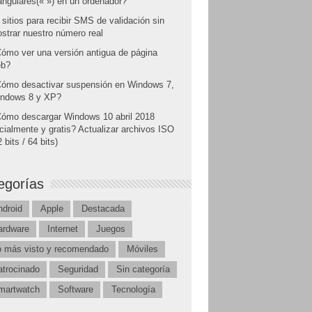
angulares(« ») en un ordenador?
 sitios para recibir SMS de validación sin
strar nuestro número real
ómo ver una versión antigua de página
b?
ómo desactivar suspensión en Windows 7,
ndows 8 y XP?
ómo descargar Windows 10 abril 2018
icialmente y gratis? Actualizar archivos ISO
 bits / 64 bits)
egorías
ndroid
Apple
Destacada
ardware
Internet
Juegos
o más visto y recomendado
Móviles
atrocinado
Seguridad
Sin categoría
martwatch
Software
Tecnología