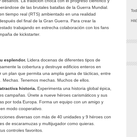
 desafíos. La tradición choca con el progreso científico y
erándose de las brutales batallas de la Guerra Mundial.
Tod
 en tiempo real (RTS) ambientado en una realidad
después del final de la Gran Guerra. Para crear la
Hit
estado trabajando en estrecha colaboración con los fans
paña de kickstarter.
su esplendor.
Lidera docenas de diferentes tipos de
osamente la cobertura y destruye edificios enteros en
 un plan que permita una amplia gama de tácticas, entre
oso. Mechas. Tenemos mechas. Muchos de ellos.
tractiva historia.
Experimenta una historia global épica,
es campañas. Únete a nueve héroes carismáticos y sus
as por toda Europa. Forma un equipo con un amigo y
en modo cooperativo.
 facciones diversas con más de 40 unidades y 9 héroes con
tes de escaramuzas y multijugador como quieras.
tus controles favoritos.