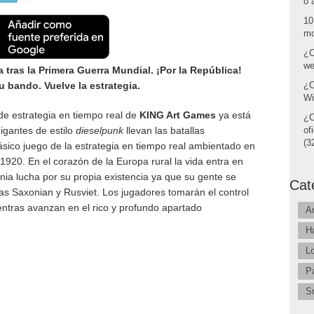
o 
10
mo
¿C
we
a tras la Primera Guerra Mundial.
¡Por la República!
tu bando. Vuelve la estrategia.
¿C
Wi
e estrategia en tiempo real de
KING Art Games
ya está
¿C
igantes de estilo
dieselpunk
llevan las batallas
of
(32
lásico juego de la estrategia en tiempo real ambientado en
 1920. En el corazón de la Europa rural la vida entra en
ania lucha por su propia existencia ya que su gente se
Cat
pas Saxonian y Rusviet. Los jugadores tomarán el control
entras avanzan en el rico y profundo apartado
A
H
L
P
S