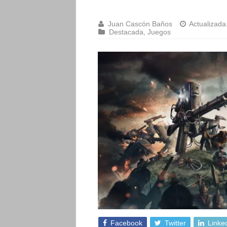
Juan Cascón Baños
Actualizada
Destacada
,
Juegos
Facebook
Twitter
Linke