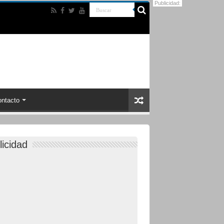
Publicidad:
ntacto
licidad