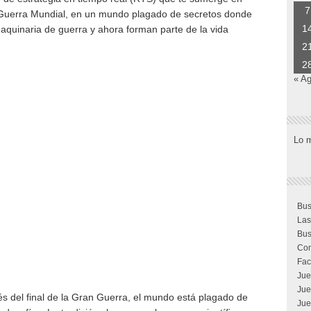
7
ra Guerra Mundial, en un mundo plagado de secretos donde
1
maquinaria de guerra y ahora forman parte de la vida
2
2
« A
Lo 
Bus
Las
Bus
Com
Fac
Jue
Jue
és del final de la Gran Guerra, el mundo está plagado de
Jue