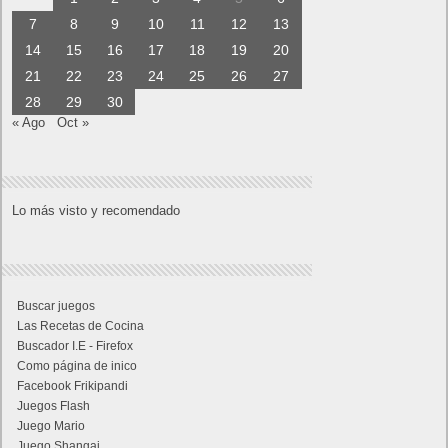
7
8
9
10
11
12
13
14
15
16
17
18
19
20
21
22
23
24
25
26
27
28
29
30
« Ago
Oct »
Lo más visto y recomendado
Buscar juegos
Las Recetas de Cocina
Buscador I.E - Firefox
Como página de inico
Facebook Frikipandi
Juegos Flash
Juego Mario
Juego Shangai