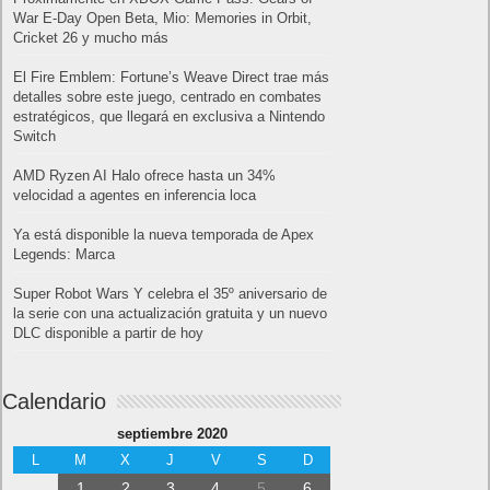
War E-Day Open Beta, Mio: Memories in Orbit,
Cricket 26 y mucho más
El Fire Emblem: Fortune’s Weave Direct trae más
detalles sobre este juego, centrado en combates
estratégicos, que llegará en exclusiva a Nintendo
Switch
AMD Ryzen AI Halo ofrece hasta un 34%
velocidad a agentes en inferencia loca
Ya está disponible la nueva temporada de Apex
Legends: Marca
Super Robot Wars Y celebra el 35º aniversario de
la serie con una actualización gratuita y un nuevo
DLC disponible a partir de hoy
Calendario
septiembre 2020
L
M
X
J
V
S
D
1
2
3
4
5
6