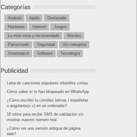
Categorías
Android
Apple
Destacada
Hardware
Internet
Juegos
Lo más visto y recomendado
Móviles
Patrocinado
Seguridad
Sin categoría
Smartwatch
Software
Tecnología
Publicidad
Letra de canciones populares infantiles cortas
Cómo saber si te han bloqueado en WhatsApp
¿Cómo escribir la comillas latinas / españolas
o angulares(« ») en un ordenador?
10 sitios para recibir SMS de validación sin
mostrar nuestro número real
¿Cómo ver una versión antigua de página
web?