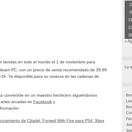
2
9
1
2
3
« A
n tiendas en todo el mundo el 1 de noviembre para
Lo 
Steam PC, con un precio de venta recomendado de 39,99
+16. Ya disponible para su reserva en las cadenas de
a convertirte en un maestro hechicero siguiéndonos
Bus
Las
s artes arcadas en
Facebook
y
Bus
formación.
Com
Fac
nzamiento de Citadel: Forged With Fire para PS4, Xbox
Jue
Jue