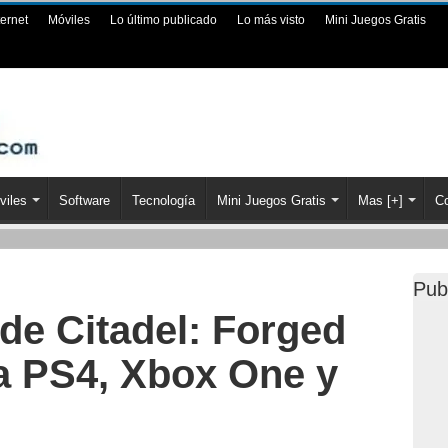
ternet
Móviles
Lo último publicado
Lo más visto
Mini Juegos Gratis
viles
Software
Tecnología
Mini Juegos Gratis
Mas [+]
Co
Pub
de Citadel: Forged
ra PS4, Xbox One y