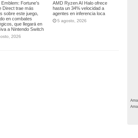
e Emblem: Fortune’s
AMD Ryzen AI Halo ofrece
 Direct trae más
hasta un 34% velocidad a
es sobre este juego,
agentes en inferencia loca
ado en combates
5 agosto, 2026
égicos, que llegará en
iva a Nintendo Switch
gosto, 2026
Ama
Ama