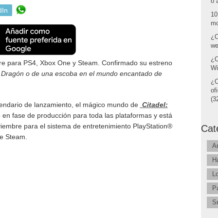
o 
dIn
10
mo
¿C
we
¿C
ire para PS4, Xbox One y Steam. Confirmado su estreno
Wi
 Dragón o de una escoba en el mundo encantado de
¿C
of
(32
lendario de lanzamiento, el mágico mundo de
Citadel:
o en fase de producción para toda las plataformas y está
noviembre para el sistema de entretenimiento PlayStation®
Cat
de Steam.
A
H
L
P
S