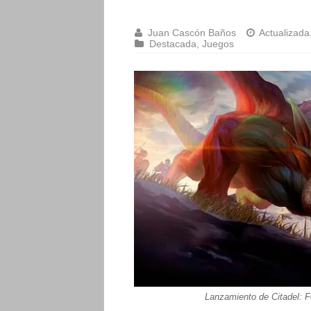
Juan Cascón Baños
Actualizada
Destacada
,
Juegos
Lanzamiento de Citadel: 