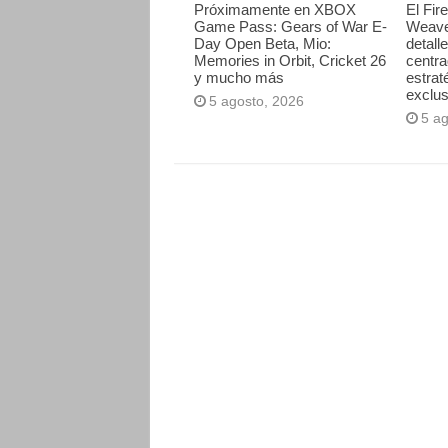
Próximamente en XBOX
El Fir
Game Pass: Gears of War E-
Weave
Day Open Beta, Mio:
detall
Memories in Orbit, Cricket 26
centr
y mucho más
estrat
exclus
5 agosto, 2026
5 a