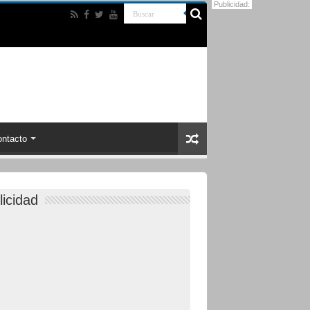
Publicidad:
ntacto
licidad