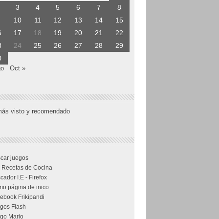
3
4
5
6
7
8
10
11
12
13
14
15
6
17
18
19
20
21
22
3
24
25
26
27
28
29
0
go
Oct »
más visto y recomendado
car juegos
 Recetas de Cocina
cador I.E - Firefox
o página de inico
ebook Frikipandi
gos Flash
go Mario