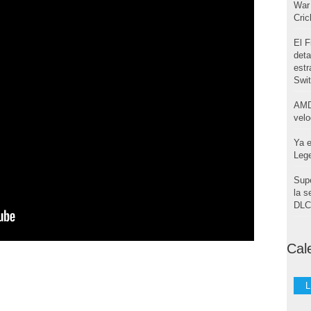
War 
Cri
El F
deta
estr
Swi
AMD
velo
Ya e
Leg
Supe
la s
DLC 
Cal
L