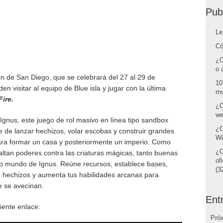
Pub
Le
Có
¿C
o 
n de San Diego, que se celebrará del 27 al 29 de
10
en visitar al equipo de Blue isla y jugar con la última
mo
ire.
¿C
we
nus, este juego de rol masivo en línea tipo sandbox
¿C
e de lanzar hechizos, volar escobas y construir grandes
Wi
para formar un casa y posteriormente un imperio. Como
¿C
ltan poderes contra las criaturas mágicas, tanto buenas
of
do mundo de Ignus. Reúne recursos, establece bases,
(32
e hechizos y aumenta tus habilidades arcanas para
e se avecinan.
Ent
uiente enlace:
Pró