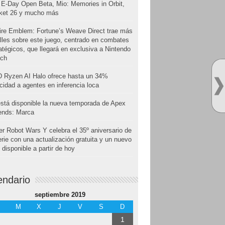
E-Day Open Beta, Mio: Memories in Orbit,
cket 26 y mucho más
ire Emblem: Fortune’s Weave Direct trae más
lles sobre este juego, centrado en combates
atégicos, que llegará en exclusiva a Nintendo
tch
 Ryzen AI Halo ofrece hasta un 34%
cidad a agentes en inferencia loca
stá disponible la nueva temporada de Apex
ends: Marca
r Robot Wars Y celebra el 35º aniversario de
erie con una actualización gratuita y un nuevo
disponible a partir de hoy
endario
septiembre 2019
M
X
J
V
S
D
1