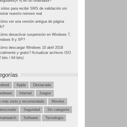
angulares(« ») en un ordenador?
 sitios para recibir SMS de validación sin
strar nuestro número real
ómo ver una versión antigua de página
b?
ómo desactivar suspensión en Windows 7,
ndows 8 y XP?
ómo descargar Windows 10 abril 2018
icialmente y gratis? Actualizar archivos ISO
 bits / 64 bits)
egorías
ndroid
Apple
Destacada
ardware
Internet
Juegos
o más visto y recomendado
Móviles
atrocinado
Seguridad
Sin categoría
martwatch
Software
Tecnología