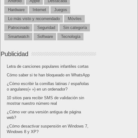
Android
Apple
Destacada
Hardware
Internet
Juegos
Lo más visto y recomendado
Móviles
Patrocinado
Seguridad
Sin categoría
Smartwatch
Software
Tecnología
Publicidad
Letra de canciones populares infantiles cortas
Cómo saber si te han bloqueado en WhatsApp
¿Cómo escribir la comillas latinas / españolas
o angulares(« ») en un ordenador?
10 sitios para recibir SMS de validación sin
mostrar nuestro número real
¿Cómo ver una versión antigua de página
web?
¿Cómo desactivar suspensión en Windows 7,
Windows 8 y XP?