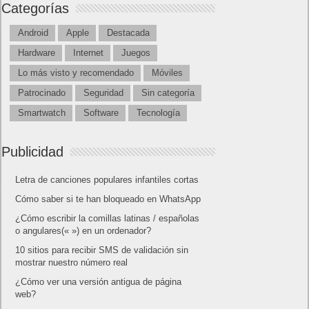
Categorías
Android
Apple
Destacada
Hardware
Internet
Juegos
Lo más visto y recomendado
Móviles
Patrocinado
Seguridad
Sin categoría
Smartwatch
Software
Tecnología
Publicidad
Letra de canciones populares infantiles cortas
Cómo saber si te han bloqueado en WhatsApp
¿Cómo escribir la comillas latinas / españolas
o angulares(« ») en un ordenador?
10 sitios para recibir SMS de validación sin
mostrar nuestro número real
¿Cómo ver una versión antigua de página
web?