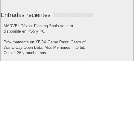
Entradas recientes
MARVEL Tōkon: Fighting Souls ya está
disponible en PS5 y PC
Próximamente en XBOX Game Pass: Gears of
War E-Day Open Beta, Mio: Memories in Orbit,
Cricket 26 y mucho más
El Fire Emblem: Fortune’s Weave Direct trae más
detalles sobre este juego, centrado en combates
estratégicos, que llegará en exclusiva a Nintendo
Switch
AMD Ryzen AI Halo ofrece hasta un 34%
velocidad a agentes en inferencia loca
Ya está disponible la nueva temporada de Apex
Legends: Marca
Calendario