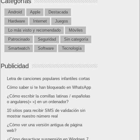
Categorías
Android
Apple
Destacada
Hardware
Internet
Juegos
Lo más visto y recomendado
Móviles
Patrocinado
Seguridad
Sin categoría
Smartwatch
Software
Tecnología
Publicidad
Letra de canciones populares infantiles cortas
Cómo saber si te han bloqueado en WhatsApp
¿Cómo escribir la comillas latinas / españolas
o angulares(« ») en un ordenador?
10 sitios para recibir SMS de validación sin
mostrar nuestro número real
¿Cómo ver una versión antigua de página
web?
¿Cómo desactivar suspensión en Windows 7,