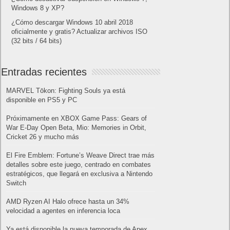
Windows 8 y XP?
¿Cómo descargar Windows 10 abril 2018
oficialmente y gratis? Actualizar archivos ISO
(32 bits / 64 bits)
Entradas recientes
MARVEL Tōkon: Fighting Souls ya está
disponible en PS5 y PC
Próximamente en XBOX Game Pass: Gears of
War E-Day Open Beta, Mio: Memories in Orbit,
Cricket 26 y mucho más
El Fire Emblem: Fortune’s Weave Direct trae más
detalles sobre este juego, centrado en combates
estratégicos, que llegará en exclusiva a Nintendo
Switch
AMD Ryzen AI Halo ofrece hasta un 34%
velocidad a agentes en inferencia loca
Ya está disponible la nueva temporada de Apex