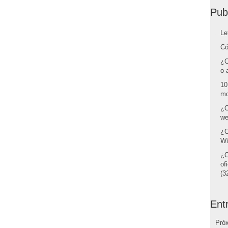
Pub
Le
Có
¿C
o 
10
mo
¿C
we
¿C
Wi
¿C
of
(32
Ent
Pró