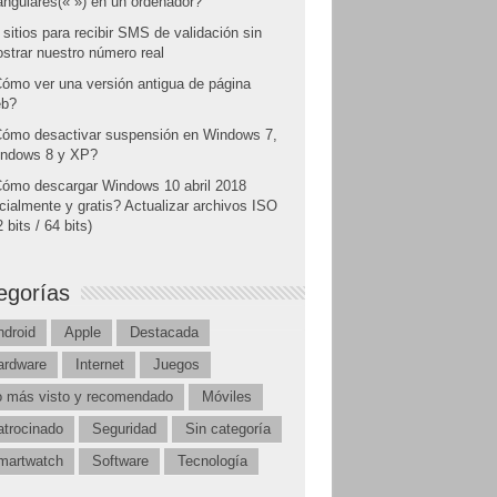
angulares(« ») en un ordenador?
 sitios para recibir SMS de validación sin
strar nuestro número real
ómo ver una versión antigua de página
b?
ómo desactivar suspensión en Windows 7,
ndows 8 y XP?
ómo descargar Windows 10 abril 2018
icialmente y gratis? Actualizar archivos ISO
 bits / 64 bits)
egorías
ndroid
Apple
Destacada
ardware
Internet
Juegos
o más visto y recomendado
Móviles
atrocinado
Seguridad
Sin categoría
martwatch
Software
Tecnología