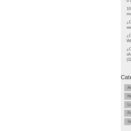
o 
10
mo
¿C
we
¿C
Wi
¿C
of
(32
Cat
A
H
L
P
S