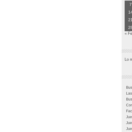
7
1
2
2
« F
Lo 
Bus
Las
Bus
Com
Fac
Jue
Jue
Jue