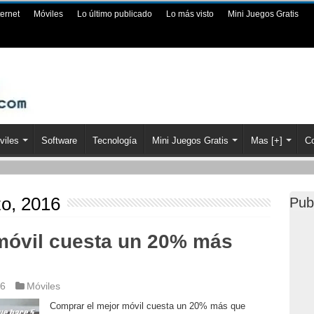
ternet
Móviles
Lo último publicado
Lo más visto
Mini Juegos Gratis
viles
Software
Tecnología
Mini Juegos Gratis
Mas [+]
Co
o, 2016
Pub
móvil cuesta un 20% más
16
Móviles
Comprar el mejor móvil cuesta un 20% más que