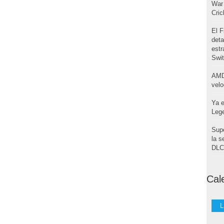
War 
Cri
El F
deta
estr
Swi
AMD
velo
Ya e
Leg
Supe
la s
DLC 
Cal
L