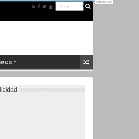
Publicidad:
ntacto
licidad