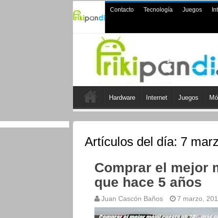
Contacto
Tecnología
Juegos
In
Hardware
Internet
Juegos
Mó
Artículos del día:
7 marz
Comprar el mejor 
que hace 5 años
Juan Cascón Baños
7 marzo, 20