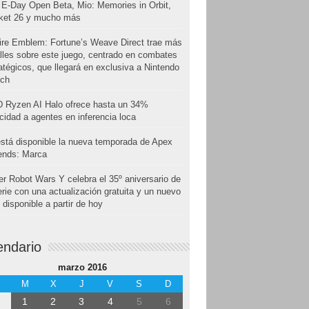
E-Day Open Beta, Mio: Memories in Orbit,
cket 26 y mucho más
ire Emblem: Fortune’s Weave Direct trae más
lles sobre este juego, centrado en combates
atégicos, que llegará en exclusiva a Nintendo
tch
 Ryzen AI Halo ofrece hasta un 34%
cidad a agentes en inferencia loca
stá disponible la nueva temporada de Apex
ends: Marca
r Robot Wars Y celebra el 35º aniversario de
erie con una actualización gratuita y un nuevo
disponible a partir de hoy
endario
marzo 2016
M
X
J
V
S
D
1
2
3
4
5
6