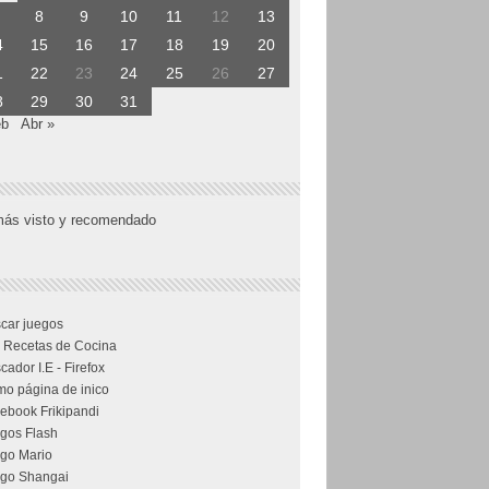
8
9
10
11
12
13
4
15
16
17
18
19
20
1
22
23
24
25
26
27
8
29
30
31
eb
Abr »
más visto y recomendado
car juegos
 Recetas de Cocina
cador I.E - Firefox
o página de inico
ebook Frikipandi
gos Flash
go Mario
go Shangai