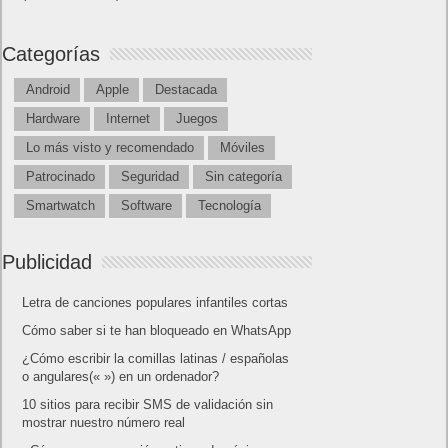
Categorías
Android
Apple
Destacada
Hardware
Internet
Juegos
Lo más visto y recomendado
Móviles
Patrocinado
Seguridad
Sin categoría
Smartwatch
Software
Tecnología
Publicidad
Letra de canciones populares infantiles cortas
Cómo saber si te han bloqueado en WhatsApp
¿Cómo escribir la comillas latinas / españolas
o angulares(« ») en un ordenador?
10 sitios para recibir SMS de validación sin
mostrar nuestro número real