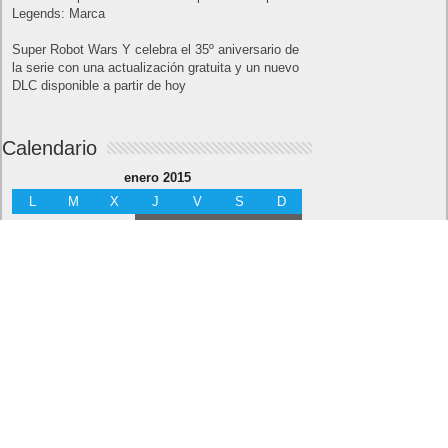
Legends: Marca
Super Robot Wars Y celebra el 35º aniversario de
la serie con una actualización gratuita y un nuevo
DLC disponible a partir de hoy
Calendario
enero 2015
L
M
X
J
V
S
D
1
2
3
4
5
6
7
8
9
10
11
12
13
14
15
16
17
18
19
20
21
22
23
24
25
26
27
28
29
30
31
« Dic
Feb »
Lo más visto y recomendado