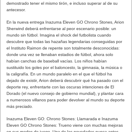
demostrado tener el mismo tirón, e incluso superar al de su
antecesor.
En la nueva entrega Inazuma Eleven GO Chrono Stones, Arion
Sherwind deberá enfrentarse al peor escenario posible: un
mundo sin fútbol. Imagina el shock del futbolista cuando
descubre que todas las hazañas legendarias conseguidas por
el Instituto Raimon de repente son totalmente desconocidas:
donde una vez se llenaban estadios de fútbol, ahora solo
habían canchas de baseball vacías. Los niños habían
sustituido los goles por el baloncesto, la gimnasia, la música o
la caligrafía. En un mundo paralelo en el que el fútbol ha
dejado de existir, Arion deberá descubrir qué ha pasado con el
deporte rey, enfrentarte con las oscuras intenciones de El
Dorado (el nuevo consejo de gobierno mundial), y plantar cara
a numerosos villanos para poder devolver al mundo su deporte
más preciado.
Inazuma Eleven GO: Chrono Stones: Llamarada e Inazuma
Eleven GO Chrono Stones: Trueno viene con muchas mejoras
en sus modos de juego. Una de las novedades nunca antes