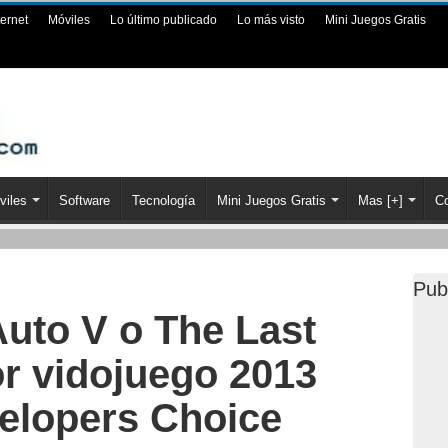
ternet
Móviles
Lo último publicado
Lo más visto
Mini Juegos Gratis
viles
Software
Tecnología
Mini Juegos Gratis
Mas [+]
Co
Pub
Auto V o The Last
or vidojuego 2013
elopers Choice