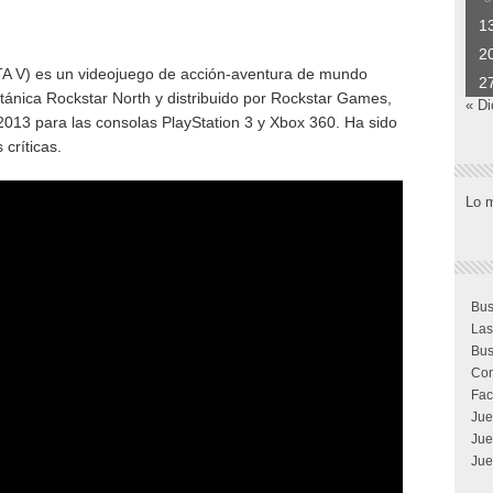
1
2
A V) es un videojuego de acción-aventura de mundo
2
itánica Rockstar North y distribuido por Rockstar Games,
« Di
2013 para las consolas PlayStation 3 y Xbox 360. Ha sido
críticas.
Lo 
Bus
Las
Bus
Com
Fac
Jue
Jue
Jue