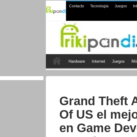
Contacto
Tecnología
Juegos
In
Hardware
Internet
Juegos
Mó
Grand Theft 
Of US el mej
en Game Dev