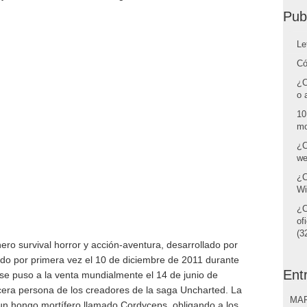
Pub
Le
Có
¿C
o 
10
mo
¿C
we
¿C
Wi
¿C
of
(32
ero survival horror y acción-aventura, desarrollado por
do por primera vez el 10 de diciembre de 2011 durante
Ent
se puso a la venta mundialmente el 14 de junio de
cera persona de los creadores de la saga Uncharted. La
MAR
e un hongo mortífero llamado Cordyceps, obligando a los