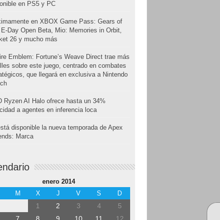
onible en PS5 y PC
ximamente en XBOX Game Pass: Gears of
E-Day Open Beta, Mio: Memories in Orbit,
cket 26 y mucho más
ire Emblem: Fortune’s Weave Direct trae más
lles sobre este juego, centrado en combates
atégicos, que llegará en exclusiva a Nintendo
tch
 Ryzen AI Halo ofrece hasta un 34%
cidad a agentes en inferencia loca
stá disponible la nueva temporada de Apex
ends: Marca
endario
enero 2014
M
X
J
V
S
D
1
2
3
4
5
7
8
9
10
11
12