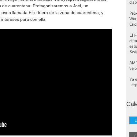
disp
s de cuarentena. Protagonizaremos a Joel, un
joven llamada Ellie fuera de la zona de cuarentena, y
Pró
War 
 intereses para con ella.
Cri
El F
deta
estr
Swi
AMD
velo
Ya e
Leg
Cal
L
6