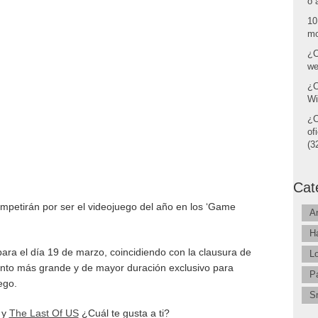
o 
10
mo
¿C
we
¿C
Wi
¿C
of
(32
Cat
mpetirán por ser el videojuego del año en los ‘Game
A
H
ara el día 19 de marzo, coincidiendo con la clausura de
L
nto más grande y de mayor duración exclusivo para
P
ego.
S
y
The Last Of US
¿Cuál te gusta a ti?