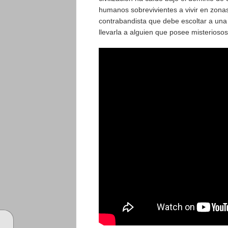
humanos sobrevivientes a vivir en zona
contrabandista que debe escoltar a una 
llevarla a alguien que posee misteriosos