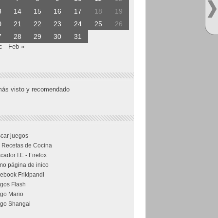
3
14
15
16
17
18
19
0
21
22
23
24
25
26
7
28
29
30
31
c
Feb »
más visto y recomendado
car juegos
 Recetas de Cocina
cador I.E - Firefox
o página de inico
ebook Frikipandi
gos Flash
go Mario
go Shangai