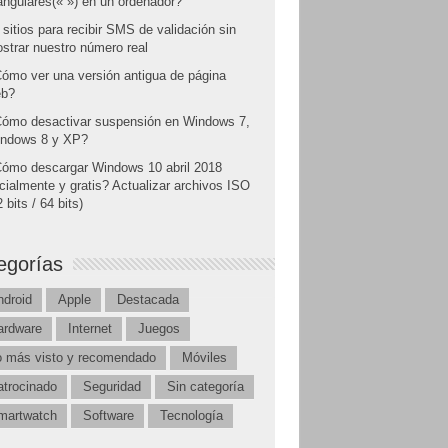
angulares(« ») en un ordenador?
 sitios para recibir SMS de validación sin
strar nuestro número real
ómo ver una versión antigua de página
b?
ómo desactivar suspensión en Windows 7,
ndows 8 y XP?
ómo descargar Windows 10 abril 2018
icialmente y gratis? Actualizar archivos ISO
 bits / 64 bits)
egorías
ndroid
Apple
Destacada
ardware
Internet
Juegos
o más visto y recomendado
Móviles
atrocinado
Seguridad
Sin categoría
martwatch
Software
Tecnología