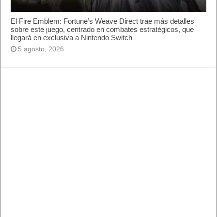
Lo más visto
Letra de canciones populares infantiles cortas
Cómo saber si te han bloqueado en WhatsApp
¿Cómo escribir la comillas latinas / españolas
o angulares(« ») en un ordenador?
10 sitios para recibir SMS de validación sin
mostrar nuestro número real
¿Cómo ver una versión antigua de página
web?
¿Cómo desactivar suspensión en Windows 7,
Windows 8 y XP?
¿Cómo descargar Windows 10 abril 2018
oficialmente y gratis? Actualizar archivos ISO
(32 bits / 64 bits)