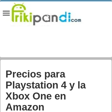
¿Qué va a traer
Windows 8.1?
Juan Cascón Baños
Actualizada:
07/04/2019 00:49
Creada:
03/06/2013
Software