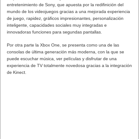
En Windows 8.1, Bing continuará siendo el buscador estrella e
introducirá una vista rica, fácil de leer, agregando muchas
fuentes de contenido, como la web, aplicaciones, archivos,
SkyDrive, las acciones que puede tomar, para proporcionar
«las mejores respuestas para las búsquedas», asegura
Microsoft.
«Creemos que esto realmente va a cambiar la forma de
interactuar con la web y con las ventanas por lo que es más
rápido y más fácil de hacer las cosas. Es la versión moderna
de la línea de comandos», afirman.
Además también han asegurado mejoras en las aplicaciones
que vienen instaladas con Windows 8 con la llegada de la
versión 8.1, como por ejemplo la app de fotos o la app de
música. El equipo de Windows también está introduciendo
mejoras en SkyDrive y la llegada de Internet Explorer 11. Por
último, también están introduciendo mejoras en la
configuración de PC y en las opciones del teclado y el ratón.