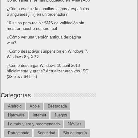
Home page
Copyright © 2019
Shangai
|
Como página de inico
|
Añadir
Buscador I.E - Firefox
|
Twitter
|
Facebook
|
Sitemap
|
Contacto