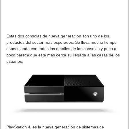
Además, Windows 8.1 incluirá grandes apuestas para los
negocios en áreas como la gestión y la seguridad.
En Windows 8.1, según Microsoft, los usuarios serán capaces
de hacer más para personalizar la experiencia en su
dispositivo. Según la compañía, cuando la gente comenzó a
usar Windows 8 encontraron que los usuarios estaban usando
sus pantallas de bloqueo para mostrar imágenes de sus
familias. Así que en Windows 8.1, podrán convertir su PC o
‘tablet’ en un marco para fotos al hacer de su pantalla de
bloqueo una presentación de diapositivas de sus imágenes, ya
sea de forma local en el dispositivo o fotos de la nube en
SkyDrive.
También han añadido capacidad de tomar fotografías con la
cámara integrada directamente desde la pantalla de bloqueo
sin tener que desbloquearla. Además, Windows 8.1 ofrece más
colores y fondos para la pantalla de inicio, entre ellos algunos
con movimiento.