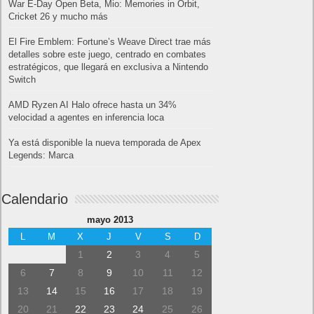
War E-Day Open Beta, Mio: Memories in Orbit,
Cricket 26 y mucho más
El Fire Emblem: Fortune’s Weave Direct trae más
detalles sobre este juego, centrado en combates
estratégicos, que llegará en exclusiva a Nintendo
Switch
AMD Ryzen AI Halo ofrece hasta un 34%
velocidad a agentes en inferencia loca
Ya está disponible la nueva temporada de Apex
Legends: Marca
Calendario
mayo 2013
L
M
X
J
V
S
D
1
2
3
4
5
6
7
8
9
10
11
12
13
14
15
16
17
18
19
20
21
22
23
24
25
26