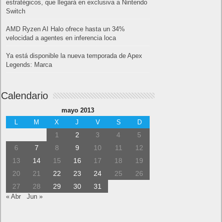
estratégicos, que llegará en exclusiva a Nintendo
Switch
AMD Ryzen AI Halo ofrece hasta un 34%
velocidad a agentes en inferencia loca
Ya está disponible la nueva temporada de Apex
Legends: Marca
Calendario
mayo 2013
L
M
X
J
V
S
D
1
2
3
4
5
6
7
8
9
10
11
12
13
14
15
16
17
18
19
20
21
22
23
24
25
26
27
28
29
30
31
« Abr
Jun »