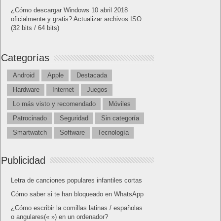
¿Cómo descargar Windows 10 abril 2018
oficialmente y gratis? Actualizar archivos ISO
(32 bits / 64 bits)
Categorías
Android
Apple
Destacada
Hardware
Internet
Juegos
Lo más visto y recomendado
Móviles
Patrocinado
Seguridad
Sin categoría
Smartwatch
Software
Tecnología
Publicidad
Letra de canciones populares infantiles cortas
Cómo saber si te han bloqueado en WhatsApp
¿Cómo escribir la comillas latinas / españolas
o angulares(« ») en un ordenador?