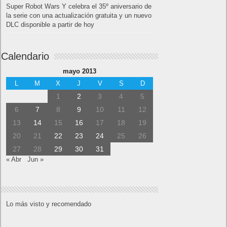
Super Robot Wars Y celebra el 35º aniversario de
la serie con una actualización gratuita y un nuevo
DLC disponible a partir de hoy
Calendario
mayo 2013
L
M
X
J
V
S
D
1
2
3
4
5
6
7
8
9
10
11
12
13
14
15
16
17
18
19
20
21
22
23
24
25
26
27
28
29
30
31
« Abr
Jun »
Lo más visto y recomendado