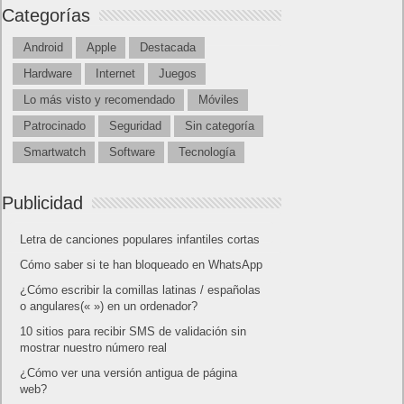
Categorías
Android
Apple
Destacada
Hardware
Internet
Juegos
Lo más visto y recomendado
Móviles
Patrocinado
Seguridad
Sin categoría
Smartwatch
Software
Tecnología
Publicidad
Letra de canciones populares infantiles cortas
Cómo saber si te han bloqueado en WhatsApp
¿Cómo escribir la comillas latinas / españolas
o angulares(« ») en un ordenador?
10 sitios para recibir SMS de validación sin
mostrar nuestro número real
¿Cómo ver una versión antigua de página
web?