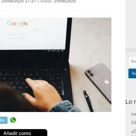
:
25/08/2025 17:27
Creada:
25/08/2025
Lo 
Le
dIn
Có
¿C