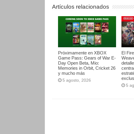
Artículos relacionados
Próximamente en XBOX
El Fir
Game Pass: Gears of War E-
Weave
Day Open Beta, Mio:
detall
Memories in Orbit, Cricket 26
centr
y mucho más
estrat
exclus
5 agosto, 2026
5 a