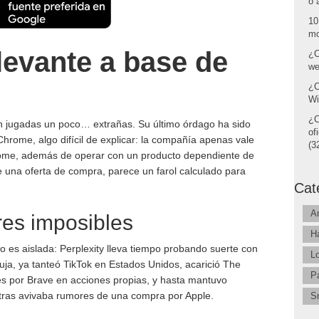
o 
10
mo
elevante a base de
¿C
we
¿C
Wi
¿C
on jugadas un poco… extrañas. Su último órdago ha sido
of
Chrome, algo difícil de explicar: la compañía apenas vale
(32
hrome, además de operar con un producto dependiente de
 una oferta de compra, parece un farol calculado para
Cat
A
res imposibles
H
es aislada: Perplexity lleva tiempo probando suerte con
L
uja, ya tanteó TikTok en Estados Unidos, acarició The
P
s por Brave en acciones propias, y hasta mantuvo
ras avivaba rumores de una compra por Apple.
S