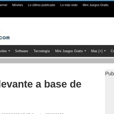
ternet
Móviles
Lo último publicado
Lo más visto
Mini Juegos Gratis
viles
Software
Tecnología
Mini Juegos Gratis
Mas [+]
Co
Pub
elevante a base de