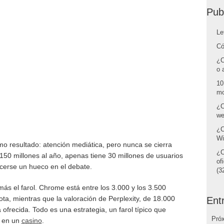
Pub
Le
Có
¿C
o 
10
mo
¿C
we
¿C
Wi
o resultado: atención mediática, pero nunca se cierra
¿C
150 millones al año, apenas tiene 30 millones de usuarios
of
cerse un hueco en el debate.
(32
ás el farol. Chrome está entre los 3.000 y los 3.500
ta, mientras que la valoración de Perplexity, de 18.000
Ent
 ofrecida. Todo es una estrategia, un farol típico que
Pró
r en un
casino
.