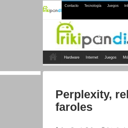
Contacto
Tecnología
Juegos
In
Hardware
Internet
Juegos
Mó
Perplexity, r
faroles