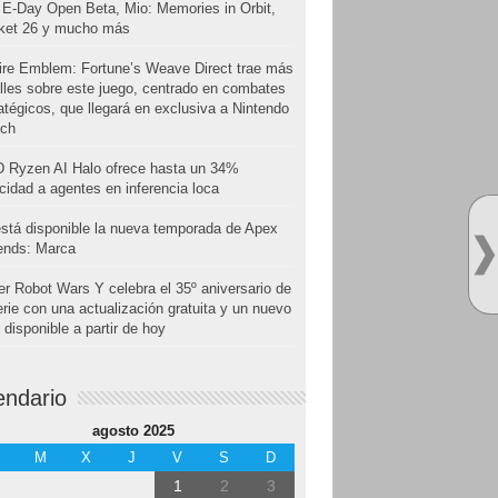
E-Day Open Beta, Mio: Memories in Orbit,
cket 26 y mucho más
ire Emblem: Fortune’s Weave Direct trae más
lles sobre este juego, centrado en combates
atégicos, que llegará en exclusiva a Nintendo
tch
 Ryzen AI Halo ofrece hasta un 34%
cidad a agentes en inferencia loca
stá disponible la nueva temporada de Apex
ends: Marca
r Robot Wars Y celebra el 35º aniversario de
erie con una actualización gratuita y un nuevo
disponible a partir de hoy
endario
agosto 2025
M
X
J
V
S
D
1
2
3