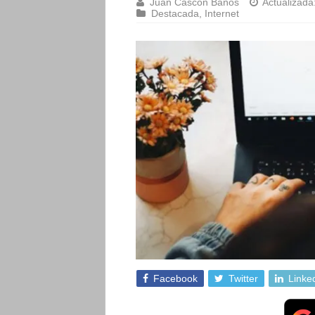
Juan Cascón Baños
Actualizada
Destacada
,
Internet
Facebook
Twitter
Linke