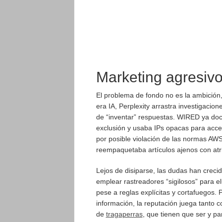
Marketing agresivo
El problema de fondo no es la ambición, 
era IA, Perplexity arrastra investigacio
de “inventar” respuestas. WIRED ya do
exclusión y usaba IPs opacas para acce
por posible violación de las normas A
reempaquetaba artículos ajenos con atri
Lejos de disiparse, las dudas han creci
emplear rastreadores “sigilosos” para e
pese a reglas explícitas y cortafuegos.
información, la reputación juega tanto c
de
tragaperras
, que tienen que ser y par