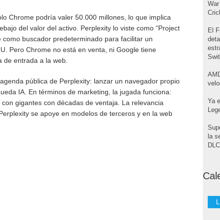
War 
Cri
lo Chrome podría valer 50.000 millones, lo que implica
bajo del valor del activo. Perplexity lo viste como “Project
El F
como buscador predeterminado para facilitar un
deta
estr
U. Pero Chrome no está en venta, ni Google tiene
Swi
 de entrada a la web.
AMD
 agenda pública de Perplexity: lanzar un navegador propio
velo
ueda IA. En términos de marketing, la jugada funciona:
Ya e
 con gigantes con décadas de ventaja. La relevancia
Leg
Perplexity se apoye en modelos de terceros y en la web
Supe
la s
DLC 
Cal
L