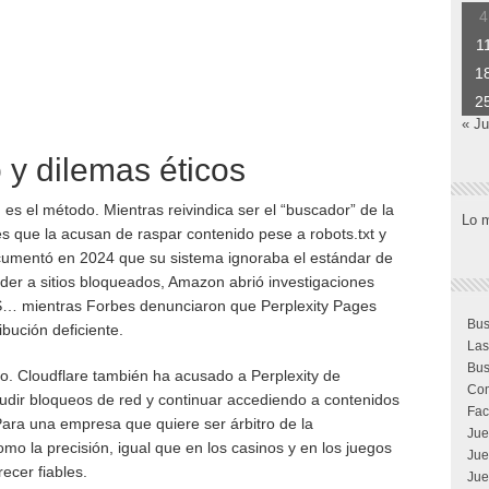
4
1
1
2
« Ju
 y dilemas éticos
es el método. Mientras reivindica ser el “buscador” de la
Lo 
nes que la acusan de raspar contenido pese a robots.txt y
cumentó en 2024 que su sistema ignoraba el estándar de
der a sitios bloqueados, Amazon abrió investigaciones
WS… mientras Forbes denunciaron que Perplexity Pages
Bus
bución deficiente.
Las
Bus
do. Cloudflare también ha acusado a Perplexity de
Com
ludir bloqueos de red y continuar accediendo a contenidos
Fac
 Para una empresa que quiere ser árbitro de la
Jue
omo la precisión, igual que en los casinos y en los juegos
Jue
ecer fiables.
Jue