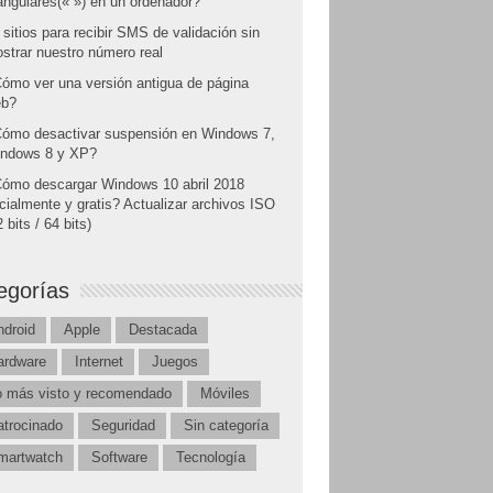
angulares(« ») en un ordenador?
 sitios para recibir SMS de validación sin
strar nuestro número real
ómo ver una versión antigua de página
b?
ómo desactivar suspensión en Windows 7,
ndows 8 y XP?
ómo descargar Windows 10 abril 2018
icialmente y gratis? Actualizar archivos ISO
 bits / 64 bits)
egorías
ndroid
Apple
Destacada
ardware
Internet
Juegos
o más visto y recomendado
Móviles
atrocinado
Seguridad
Sin categoría
martwatch
Software
Tecnología