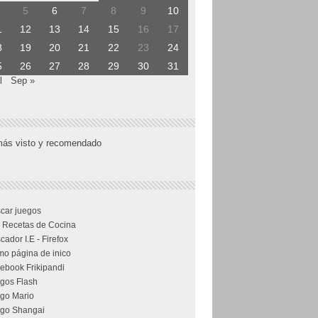
5
6
7
8
9
10
1
12
13
14
15
16
17
8
19
20
21
22
23
24
5
26
27
28
29
30
31
l
Sep »
más visto y recomendado
car juegos
 Recetas de Cocina
cador I.E - Firefox
o página de inico
ebook Frikipandi
gos Flash
go Mario
go Shangai