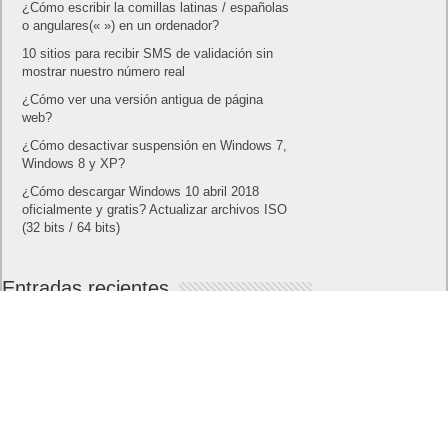
¿Cómo escribir la comillas latinas / españolas
o angulares(« ») en un ordenador?
10 sitios para recibir SMS de validación sin
mostrar nuestro número real
¿Cómo ver una versión antigua de página
web?
¿Cómo desactivar suspensión en Windows 7,
Windows 8 y XP?
¿Cómo descargar Windows 10 abril 2018
oficialmente y gratis? Actualizar archivos ISO
(32 bits / 64 bits)
Entradas recientes
MARVEL Tōkon: Fighting Souls ya está
disponible en PS5 y PC
Próximamente en XBOX Game Pass: Gears of
War E-Day Open Beta, Mio: Memories in Orbit,
Cricket 26 y mucho más