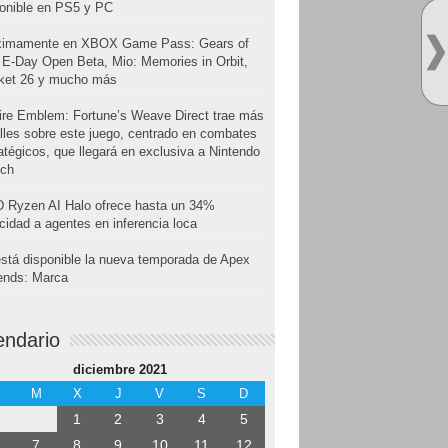
onible en PS5 y PC
ximamente en XBOX Game Pass: Gears of
E-Day Open Beta, Mio: Memories in Orbit,
cket 26 y mucho más
ire Emblem: Fortune’s Weave Direct trae más
lles sobre este juego, centrado en combates
atégicos, que llegará en exclusiva a Nintendo
tch
 Ryzen AI Halo ofrece hasta un 34%
cidad a agentes en inferencia loca
stá disponible la nueva temporada de Apex
ends: Marca
endario
diciembre 2021
M
X
J
V
S
D
1
2
3
4
5
7
8
9
10
11
12