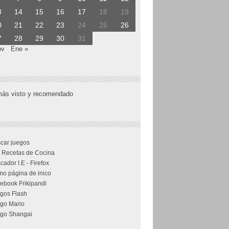
3
14
15
16
17
18
19
0
21
22
23
24
25
26
7
28
29
30
31
ov
Ene »
más visto y recomendado
car juegos
 Recetas de Cocina
cador I.E - Firefox
o página de inico
ebook Frikipandi
gos Flash
go Mario
go Shangai