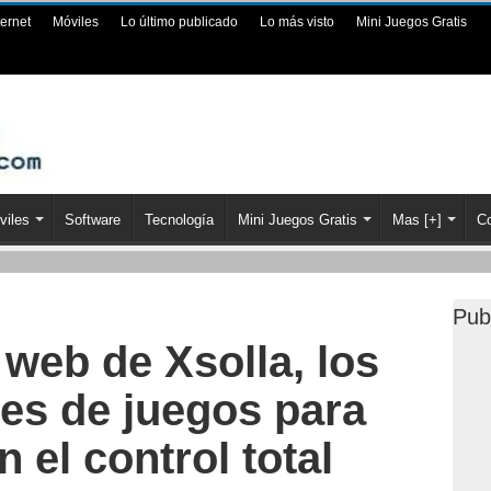
ternet
Móviles
Lo último publicado
Lo más visto
Mini Juegos Gratis
viles
Software
Tecnología
Mini Juegos Gratis
Mas [+]
Co
Pub
 web de Xsolla, los
res de juegos para
 el control total