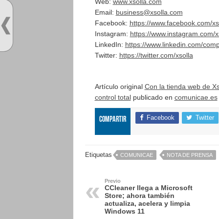
Web:
www.xsolla.com
Email:
business@xsolla.com
Facebook:
https://www.facebook.com/xso
Instagram:
https://www.instagram.com/xs
LinkedIn:
https://www.linkedin.com/comp
Twitter:
https://twitter.com/xsolla
Artículo original
Con la tienda web de Xso
control total
publicado en
comunicae.es
Facebook
Twitter
Compartir
Etiquetas
COMUNICAE
NOTA DE PRENSA
Previo
CCleaner llega a Microsoft
Store; ahora también
actualiza, acelera y limpia
Windows 11