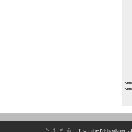
Ama
Ama
Powered by
.
Frikipandi.com