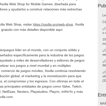
 Xsolla Web Shop for Mobile Games, diseñada para
Pub
dores y ayudarlos a construir relaciones más estrechas
Le
Có
lla Web Shop, visitar
https://xsolla.pro/web-shop
. Xsolla
¿C
 gratuito con más detalles disponible aquí:
o 
10
mo
eojuegos líder en el mundo, con un conjunto sólido y
¿C
we
señados específicamente para la industria de los juegos.
ayudado a miles de desarrolladores y editores de juegos
¿C
izar sus juegos a nivel mundial y en múltiples
Wi
 comercio de juegos móviles, Xsolla continúa resolviendo
¿C
ibución global, el marketing y la monetización para que
of
(32
, el compromiso y los ingresos. Con oficinas en todo el
as principales entidades de juegos como Valve, Twitch,
NetEase, Nexters, Playstudios, Playrix, miHoYo y más.
Ent
solla.com.
MAR