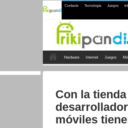
Contacto
Tecnología
Juegos
In
Hardware
Internet
Juegos
Mó
Con la tienda
desarrollado
móviles tienen