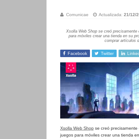
Comunicae
Actualizada:
21/12/2
Xsolla Web Shop se creó precisamente co
para móviles crear una tienda en su pr
comprar artículos d
Facebook
Twitter
Linke
Xsolla Web Shop
se creó precisamente c
juegos para móviles crear una tienda en 