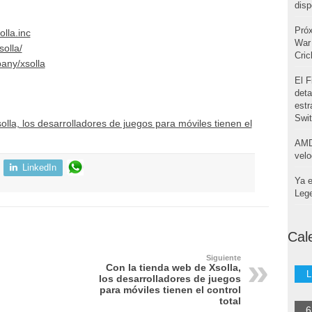
disp
Pró
lla.inc
War 
olla/
Cri
any/xsolla
El F
deta
estr
Swi
lla, los desarrolladores de juegos para móviles tienen el
AMD
velo
LinkedIn
Ya e
Leg
Cal
Siguiente
Con la tienda web de Xsolla,
L
los desarrolladores de juegos
para móviles tienen el control
total
6