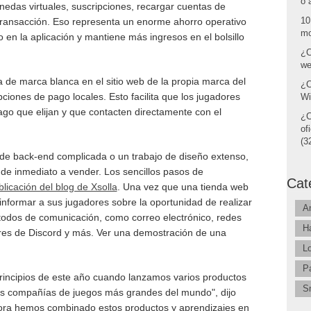
o 
edas virtuales, suscripciones, recargar cuentas de
10
 transacción. Eso representa un enorme ahorro operativo
mo
 en la aplicación y mantiene más ingresos en el bolsillo
¿C
we
de marca blanca en el sitio web de la propia marca del
¿C
iones de pago locales. Esto facilita que los jugadores
Wi
go que elijan y que contacten directamente con el
¿C
of
(32
de back-end complicada o un trabajo de diseño extenso,
de inmediato a vender. Los sencillos pasos de
Cat
blicación del blog de Xsolla
. Una vez que una tienda web
informar a sus jugadores sobre la oportunidad de realizar
A
todos de comunicación, como correo electrónico, redes
H
dores de Discord y más. Ver una demostración de una
L
P
principios de este año cuando lanzamos varios productos
S
las compañías de juegos más grandes del mundo", dijo
hora hemos combinado estos productos y aprendizajes en