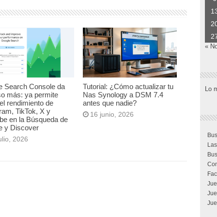
1
2
2
« N
e Search Console da
Tutorial: ¿Cómo actualizar tu
Lo 
so más: ya permite
Nas Synology a DSM 7.4
el rendimiento de
antes que nadie?
ram, TikTok, X y
16 junio, 2026
be en la Búsqueda de
e y Discover
Bus
ulio, 2026
Las
Bus
Com
Fac
Jue
Jue
Jue