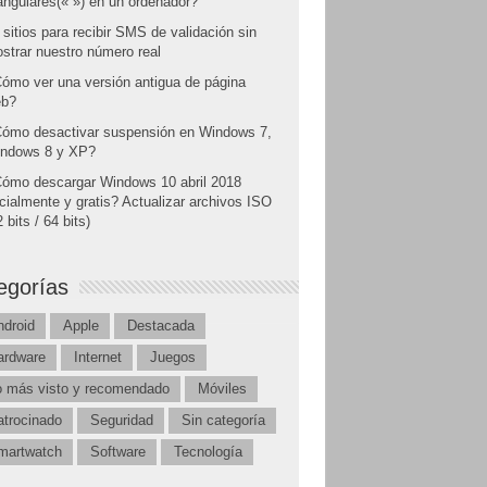
angulares(« ») en un ordenador?
 sitios para recibir SMS de validación sin
strar nuestro número real
ómo ver una versión antigua de página
b?
ómo desactivar suspensión en Windows 7,
ndows 8 y XP?
ómo descargar Windows 10 abril 2018
icialmente y gratis? Actualizar archivos ISO
 bits / 64 bits)
egorías
ndroid
Apple
Destacada
ardware
Internet
Juegos
o más visto y recomendado
Móviles
atrocinado
Seguridad
Sin categoría
martwatch
Software
Tecnología