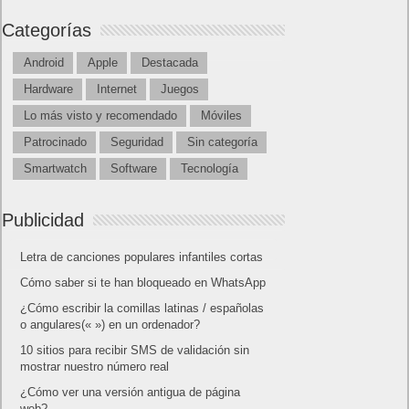
Categorías
Android
Apple
Destacada
Hardware
Internet
Juegos
Lo más visto y recomendado
Móviles
Patrocinado
Seguridad
Sin categoría
Smartwatch
Software
Tecnología
Publicidad
Letra de canciones populares infantiles cortas
Cómo saber si te han bloqueado en WhatsApp
¿Cómo escribir la comillas latinas / españolas
o angulares(« ») en un ordenador?
10 sitios para recibir SMS de validación sin
mostrar nuestro número real
¿Cómo ver una versión antigua de página
web?