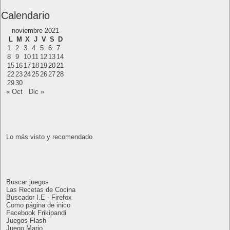
Próximamente en XBOX Game Pass: Gears of
War E-Day Open Beta, Mio: Memories in Orbit,
Cricket 26 y mucho más
El Fire Emblem: Fortune’s Weave Direct trae más
detalles sobre este juego, centrado en combates
estratégicos, que llegará en exclusiva a Nintendo
Switch
AMD Ryzen AI Halo ofrece hasta un 34%
velocidad a agentes en inferencia loca
Ya está disponible la nueva temporada de Apex
Legends: Marca
Calendario
noviembre 2021
L
M
X
J
V
S
D
1
2
3
4
5
6
7
8
9
10
11
12
13
14
15
16
17
18
19
20
21