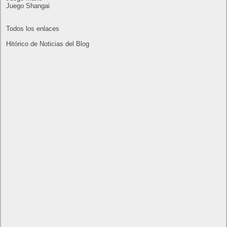
22
23
24
25
26
27
28
29
30
« Oct
Dic »
Lo más visto y recomendado
Buscar juegos
Las Recetas de Cocina
Buscador I.E - Firefox
Como página de inico
Facebook Frikipandi
Juegos Flash
Juego Mario
Juego Shangai
Todos los enlaces