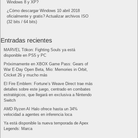
Letra de canciones populares infantiles cortas
Cómo saber si te han bloqueado en WhatsApp
¿Cómo escribir la comillas latinas / españolas
o angulares(« ») en un ordenador?
10 sitios para recibir SMS de validación sin
mostrar nuestro número real
¿Cómo ver una versión antigua de página
web?
¿Cómo desactivar suspensión en Windows 7,
Windows 8 y XP?
¿Cómo descargar Windows 10 abril 2018
oficialmente y gratis? Actualizar archivos ISO
(32 bits / 64 bits)
Entradas recientes
MARVEL Tōkon: Fighting Souls ya está
disponible en PS5 y PC