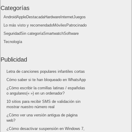
mostrar nuestro número real
¿Cómo ver una versión antigua de página
web?
¿Cómo desactivar suspensión en Windows 7,
Windows 8 y XP?
¿Cómo descargar Windows 10 abril 2018
oficialmente y gratis? Actualizar archivos ISO
(32 bits / 64 bits)
Categorías
Android
Apple
Destacada
Hardware
Internet
Juegos
Lo más visto y recomendado
Móviles
Patrocinado
Seguridad
Sin categoría
Smartwatch
Software
Tecnología
Publicidad