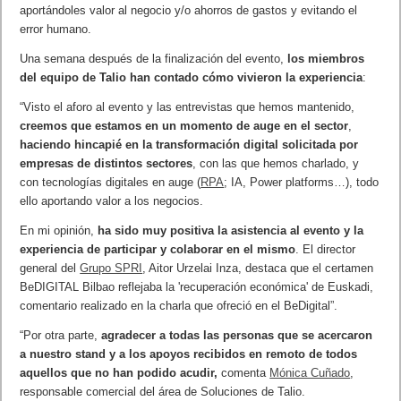
aportándoles valor al negocio y/o ahorros de gastos y evitando el
error humano.
Una semana después de la finalización del evento,
los miembros
del equipo de Talio han contado cómo vivieron la experiencia
:
“Visto el aforo al evento y las entrevistas que hemos mantenido,
creemos que estamos en un momento de auge en el sector
,
haciendo hincapié en la transformación digital solicitada por
empresas de distintos sectores
, con las que hemos charlado, y
con tecnologías digitales en auge (
RPA
; IA, Power platforms…), todo
ello aportando valor a los negocios.
En mi opinión,
ha sido muy positiva la asistencia al evento y la
experiencia de participar y colaborar en el mismo
. El director
general del
Grupo SPRI
, Aitor Urzelai Inza, destaca que el certamen
BeDIGITAL Bilbao reflejaba la 'recuperación económica' de Euskadi,
comentario realizado en la charla que ofreció en el BeDigital”.
“Por otra parte,
agradecer a todas las personas que se acercaron
a nuestro stand y a los apoyos recibidos en remoto de todos
aquellos que no han podido acudir,
comenta
Mónica Cuñado
,
responsable comercial del área de Soluciones de Talio.