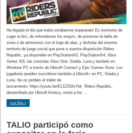
Ha llegado el día que todos estábamos esperando! Es momento de
coger la bici, de enfundarnos los esquís, de ponernos la tabla de
snow o de atrevernos con el traje de alas, y disfrutar del enorme
territorio de juego social que pone a nuestra disposición Riders
Republic, ya disponible en PlayStation®5, PlayStation®4, Xbox
Series X|S, las consolas Xbox One, Stadia, Luna y también en
Windows PC a través de Ubisoft Connect y Epic Games Store. Los
jugadores pueden suscribirse también a Ubisoft+ en PC, Stadia y
Luna. No os perdáis el tráiler de
lanzamiento: https://youtu.be/EL1Z332sYok Riders Republic,
desarrollado por Ubisoft Annecy, invita a los …
Leer Mas »
TALIO participó como