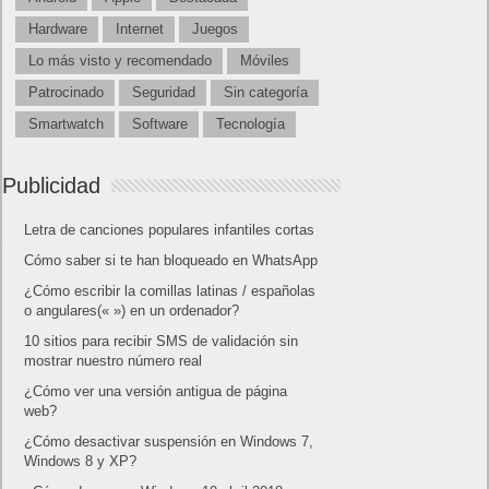
Hardware
Internet
Juegos
Lo más visto y recomendado
Móviles
Patrocinado
Seguridad
Sin categoría
Smartwatch
Software
Tecnología
Publicidad
Letra de canciones populares infantiles cortas
Cómo saber si te han bloqueado en WhatsApp
¿Cómo escribir la comillas latinas / españolas
o angulares(« ») en un ordenador?
10 sitios para recibir SMS de validación sin
mostrar nuestro número real
¿Cómo ver una versión antigua de página
web?
¿Cómo desactivar suspensión en Windows 7,
Windows 8 y XP?