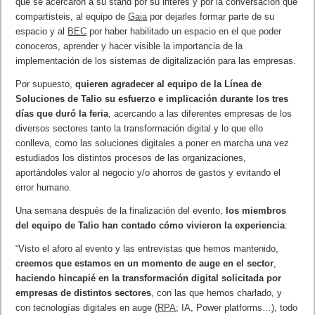
que se acercaron a su stand por su interés y por la conversación que
compartisteis, al equipo de
Gaia
por dejarles formar parte de su
espacio y al
BEC
por haber habilitado un espacio en el que poder
conoceros, aprender y hacer visible la importancia de la
implementación de los sistemas de digitalización para las empresas.
Por supuesto,
quieren agradecer al equipo de la Línea de
Soluciones de Talio su esfuerzo e implicación durante los tres
días que duró la feria
, acercando a las diferentes empresas de los
diversos sectores tanto la transformación digital y lo que ello
conlleva, como las soluciones digitales a poner en marcha una vez
estudiados los distintos procesos de las organizaciones,
aportándoles valor al negocio y/o ahorros de gastos y evitando el
error humano.
Una semana después de la finalización del evento,
los miembros
del equipo de Talio han contado cómo vivieron la experiencia
:
“Visto el aforo al evento y las entrevistas que hemos mantenido,
creemos que estamos en un momento de auge en el sector
,
haciendo hincapié en la transformación digital solicitada por
empresas de distintos sectores
, con las que hemos charlado, y
con tecnologías digitales en auge (
RPA
; IA, Power platforms…), todo