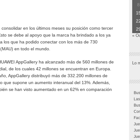
8
1
2
onsolidar en los últimos meses su posición como tercer
2
 Esto se debe al apoyo que la marca ha brindado a los ya
« O
 a los que ha podido conectar con los más de 730
 (MAU) en todo el mundo.
HUAWEI AppGallery ha alcanzado más de 560 millones de
Lo 
ial, de los cuales 42 millones se encuentran en Europa.
 año, AppGallery distribuyó más de 332.200 millones de
 lo que supone un aumento interanual del 13%. Además,
ambién se han visto aumentado en un 62% en comparación
Bus
Las
Bus
Com
Fac
Jue
Jue
Jue