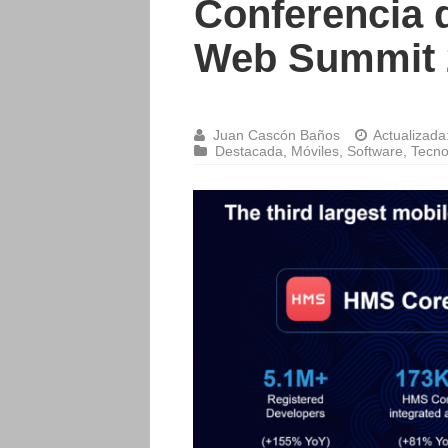
Conferencia 
Web Summit 
Juan Cascón Baños
Actualizada
Destacada
,
Móviles
,
Software
,
Tecno