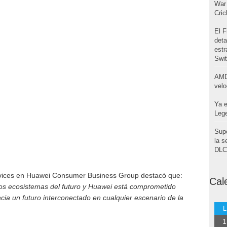
War 
Cri
El F
deta
estr
Swi
AMD
velo
Ya e
Leg
Supe
la s
DLC 
ervices en Huawei Consumer Business Group destacó que:
Cal
 los ecosistemas del futuro y Huawei está comprometido
cia un futuro interconectado en cualquier escenario de la
L
1