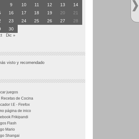
9
10
11
12
13
14
5
16
17
18
19
20
21
2
23
24
25
26
27
28
9
30
ct
Dic »
más visto y recomendado
car juegos
 Recetas de Cocina
cador I.E - Firefox
o página de inico
ebook Frikipandi
gos Flash
go Mario
go Shangai