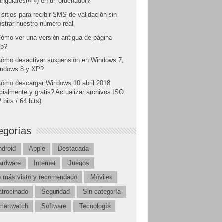
angulares(« ») en un ordenador?
 sitios para recibir SMS de validación sin
strar nuestro número real
ómo ver una versión antigua de página
b?
ómo desactivar suspensión en Windows 7,
ndows 8 y XP?
ómo descargar Windows 10 abril 2018
icialmente y gratis? Actualizar archivos ISO
 bits / 64 bits)
egorías
ndroid
Apple
Destacada
ardware
Internet
Juegos
o más visto y recomendado
Móviles
atrocinado
Seguridad
Sin categoría
martwatch
Software
Tecnología