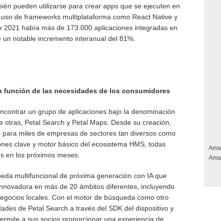
én pueden utilizarse para crear apps que se ejecuten en
uso de frameworks multiplataforma como React Native y
 de 2021 había más de 173.000 aplicaciones integradas en
un notable incremento interanual del 81%.
en función de las necesidades de los consumidores
contrar un grupo de aplicaciones bajo la denominación
tre otras, Petal Search y Petal Maps. Desde su creación,
 para miles de empresas de sectores tan diversos como
iones clave y motor básico del ecosistema HMS, todas
Ama
nes en los próximos meses.
Ama
ueda multifuncional de próxima generación con IA que
nnovadora en más de 20 ámbitos diferentes, incluyendo
 negocios locales. Con el motor de búsqueda como otro
ades de Petal Search a través del SDK del dispositivo y
permite a sus socios proporcionar una experiencia de