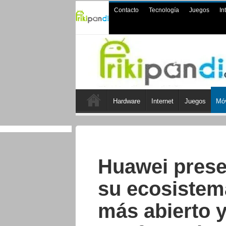
Contacto
Tecnología
Juegos
In
Hardware
Internet
Juegos
Móv
Huawei prese
su ecosistem
más abierto y