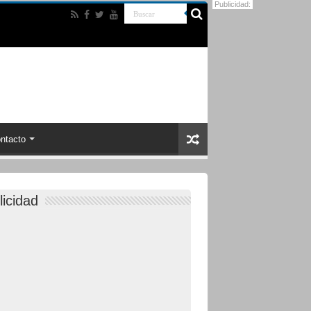
Publicidad:
ntacto
licidad