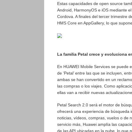
Estas capacidades de open source tambi
Android, HarmonyOS e iOS mediante el 
Cordova. A finales del tercer trimestre
HMS Core en AppGallery, lo que supone 
La familia Petal crece y evoluciona 
En HUAWEI Mobile Services se puede en
de ‘Petal’ entre las que se incluyen, en
ambas se han convertido en un reclamo
las compras o los viajes. Como aplicac
ellas van a recibir nuevas actualizacio
Petal Search 2.0 será el motor de búsq
ofrecerá una experiencia de búsqueda i
noticias, vídeos, compras, vuelos o de
servicio más, Huawei amplía las capacid
de las API ubicadas en la nube, lo que 