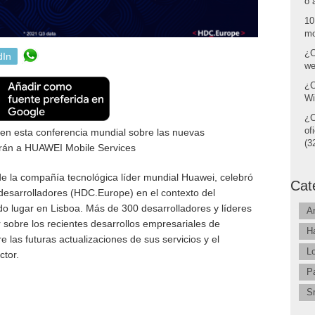
o 
10
mo
¿C
dIn
we
¿C
Wi
¿C
of
en esta conferencia mundial sobre las nuevas
(32
garán a HUAWEI Mobile Services
 la compañía tecnológica líder mundial Huawei, celebró
Cat
desarrolladores (HDC.Europe) en el contexto del
 lugar en Lisboa. Más de 300 desarrolladores y líderes
A
 sobre los recientes desarrollos empresariales de
H
las futuras actualizaciones de sus servicios y el
L
ctor.
P
S