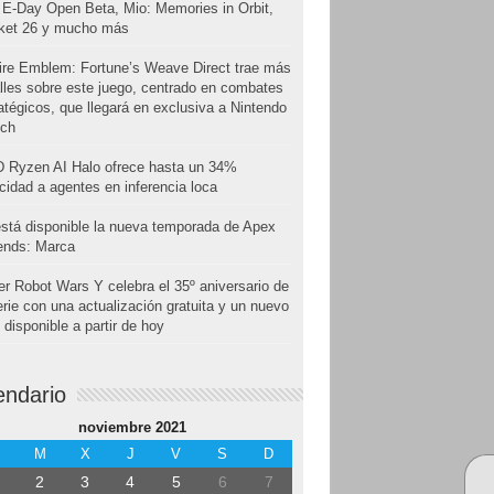
E-Day Open Beta, Mio: Memories in Orbit,
cket 26 y mucho más
ire Emblem: Fortune’s Weave Direct trae más
lles sobre este juego, centrado en combates
atégicos, que llegará en exclusiva a Nintendo
tch
 Ryzen AI Halo ofrece hasta un 34%
cidad a agentes en inferencia loca
stá disponible la nueva temporada de Apex
ends: Marca
r Robot Wars Y celebra el 35º aniversario de
erie con una actualización gratuita y un nuevo
disponible a partir de hoy
endario
noviembre 2021
M
X
J
V
S
D
2
3
4
5
6
7