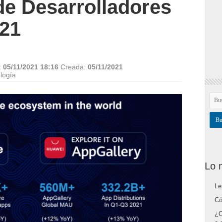
de Desarrolladores
21
:
05/11/2021 18:16
Creada:
05/11/2021
logía
Lo 
Le
Có
¿C