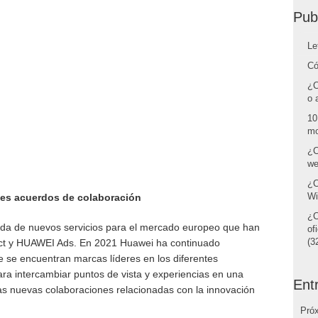
Pub
Le
Có
¿C
o 
10
mo
¿C
we
¿C
Wi
des acuerdos de colaboración
¿C
ada de nuevos servicios para el mercado europeo que han
of
(32
ct y HUAWEI Ads. En 2021 Huawei ha continuado
se encuentran marcas líderes en los diferentes
ra intercambiar puntos de vista y experiencias en una
Ent
s nuevas colaboraciones relacionadas con la innovación
Pró