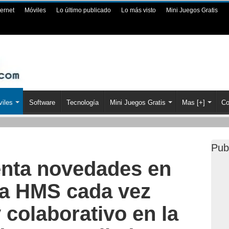
ternet
Móviles
Lo último publicado
Lo más visto
Mini Juegos Gratis
iles
Software
Tecnología
Mini Juegos Gratis
Mas [+]
Co
Pub
nta novedades en
a HMS cada vez
 colaborativo en la