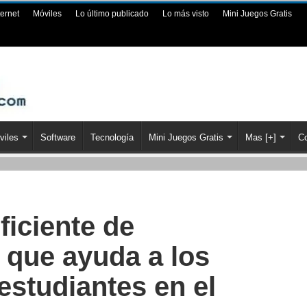
ternet
Móviles
Lo último publicado
Lo más visto
Mini Juegos Gratis
viles
Software
Tecnología
Mini Juegos Gratis
Mas [+]
Co
ficiente de
que ayuda a los
estudiantes en el