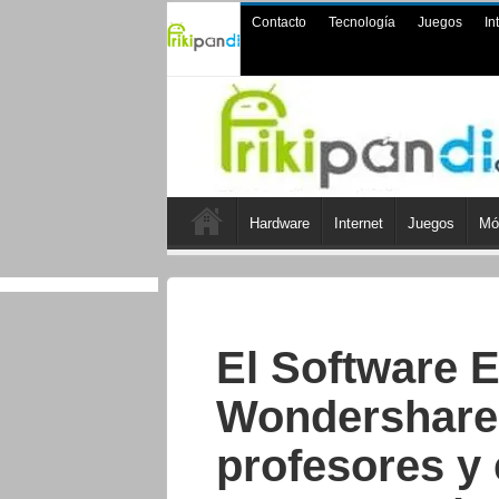
Contacto
Tecnología
Juegos
In
Hardware
Internet
Juegos
Mó
El Software E
Wondershare 
profesores y 