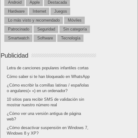
Android
Apple
Destacada
Hardware
Internet
Juegos
Lo más visto y recomendado
Móviles
Patrocinado
Seguridad
Sin categoría
Smartwatch
Software
Tecnología
Publicidad
Letra de canciones populares infantiles cortas
Cómo saber si te han bloqueado en WhatsApp
¿Cómo escribir la comillas latinas / españolas
o angulares(« ») en un ordenador?
10 sitios para recibir SMS de validación sin
mostrar nuestro número real
¿Cómo ver una versión antigua de página
web?
¿Cómo desactivar suspensión en Windows 7,
Windows 8 y XP?