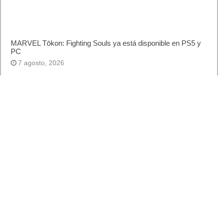
MARVEL Tōkon: Fighting Souls ya está disponible en PS5 y
PC
7 agosto, 2026
Próximamente en XBOX Game Pass: Gears of War E-Day
Open Beta, Mio: Memories in Orbit, Cricket 26 y mucho más
5 agosto, 2026