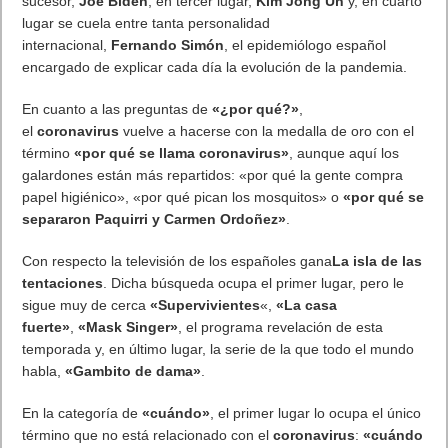
sucesor,
Joe Biden
, en tercer lugar,
Kim Jong Un
y, en cuarto
lugar se cuela entre tanta personalidad
internacional,
Fernando Simón
, el epidemiólogo español
encargado de explicar cada día la evolución de la pandemia.
En cuanto a las preguntas de
«¿por qué?»
,
el
coronavirus
vuelve a hacerse con la medalla de oro con el
término
«por qué se llama coronavirus»
, aunque aquí los
galardones están más repartidos: «por qué la gente compra
papel higiénico», «por qué pican los mosquitos» o
«por qué se
separaron Paquirri y Carmen Ordoñez»
.
Con respecto la televisión de los españoles gana
La isla de las
tentaciones
. Dicha búsqueda ocupa el primer lugar, pero le
sigue muy de cerca
«Supervivientes
«,
«La casa
fuerte»
,
«Mask Singer»
, el programa revelación de esta
temporada y, en último lugar, la serie de la que todo el mundo
habla,
«Gambito de dama»
.
En la categoría de
«cuándo»
, el primer lugar lo ocupa el único
término que no está relacionado con el
coronavirus
:
«cuándo