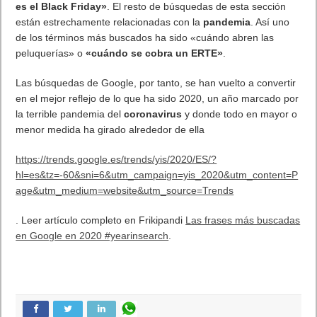
es el Black Friday»
. El resto de búsquedas de esta sección
están estrechamente relacionadas con la
pandemia
. Así uno
de los términos más buscados ha sido «cuándo abren las
peluquerías» o
«cuándo se cobra un ERTE»
.
Las búsquedas de Google, por tanto, se han vuelto a convertir
en el mejor reflejo de lo que ha sido 2020, un año marcado por
la terrible pandemia del
coronavirus
y donde todo en mayor o
menor medida ha girado alrededor de ella
https://trends.google.es/trends/yis/2020/ES/?
hl=es&tz=-60&sni=6&utm_campaign=yis_2020&utm_content=P
age&utm_medium=website&utm_source=Trends
. Leer artículo completo en Frikipandi
Las frases más buscadas
en Google en 2020 #yearinsearch
.