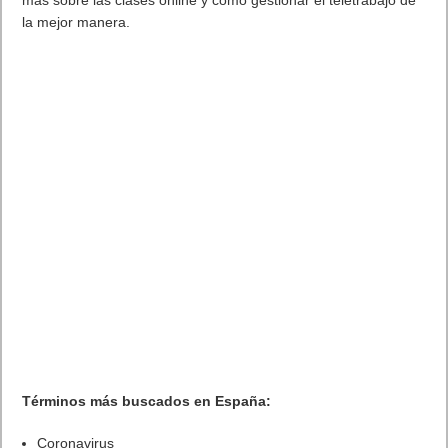
más sobre las clases online y como gestionar el teletrabajo de
la mejor manera.
Términos más buscados en España:
Coronavirus