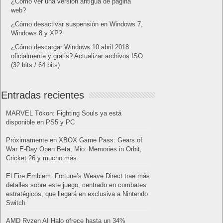
¿Cómo ver una versión antigua de página
web?
¿Cómo desactivar suspensión en Windows 7,
Windows 8 y XP?
¿Cómo descargar Windows 10 abril 2018
oficialmente y gratis? Actualizar archivos ISO
(32 bits / 64 bits)
Entradas recientes
MARVEL Tōkon: Fighting Souls ya está
disponible en PS5 y PC
Próximamente en XBOX Game Pass: Gears of
War E-Day Open Beta, Mio: Memories in Orbit,
Cricket 26 y mucho más
El Fire Emblem: Fortune’s Weave Direct trae más
detalles sobre este juego, centrado en combates
estratégicos, que llegará en exclusiva a Nintendo
Switch
AMD Ryzen AI Halo ofrece hasta un 34%