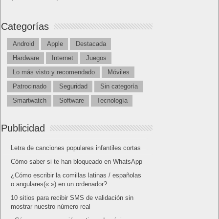
Categorías
Android
Apple
Destacada
Hardware
Internet
Juegos
Lo más visto y recomendado
Móviles
Patrocinado
Seguridad
Sin categoría
Smartwatch
Software
Tecnología
Publicidad
Letra de canciones populares infantiles cortas
Cómo saber si te han bloqueado en WhatsApp
¿Cómo escribir la comillas latinas / españolas
o angulares(« ») en un ordenador?
10 sitios para recibir SMS de validación sin
mostrar nuestro número real