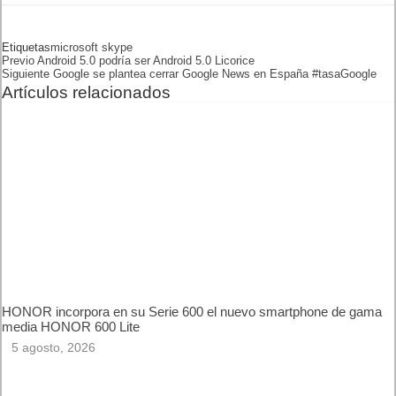
Skype Qik
permitirá grabar un vídeo de 42 segundos de
duración como máximo y gracias a las redes de telefonía móvil
que se están implantando y el 4G tendrá un envío rápido.
Descargar Skype Qik
https://play.google.com/store/apps/details?
id=com.skype.android.qik
https://itunes.apple.com/us/app/skype-qik/id893994044