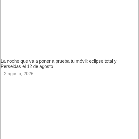
http://www.windowsphone.com/es-es/store/app/skype-
qik/e145af3f-2aab-4e78-8699-ce948e26d27f
. Leer artículo completo en Frikipandi
Skype Qik
.
Etiquetas
microsoft
skype
Previo
Android 5.0 podría ser Android 5.0 Licorice
Siguiente
Google se plantea cerrar Google News en España #tasaGoogle
Artículos relacionados