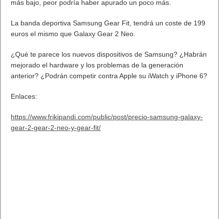
más bajo, peor podría haber apurado un poco más.
La banda deportiva Samsung Gear Fit, tendrá un coste de 199
euros el mismo que Galaxy Gear 2 Neo.
¿Qué te parece los nuevos dispositivos de Samsung? ¿Habrán
mejorado el hardware y los problemas de la generación
anterior? ¿Podrán competir contra Apple su iWatch y iPhone 6?
Enlaces:
https://www.frikipandi.com/public/post/precio-samsung-galaxy-
gear-2-gear-2-neo-y-gear-fit/