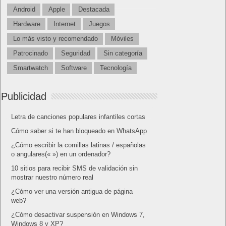
Android
Apple
Destacada
Hardware
Internet
Juegos
Lo más visto y recomendado
Móviles
Patrocinado
Seguridad
Sin categoría
Smartwatch
Software
Tecnología
Publicidad
Letra de canciones populares infantiles cortas
Cómo saber si te han bloqueado en WhatsApp
¿Cómo escribir la comillas latinas / españolas
o angulares(« ») en un ordenador?
10 sitios para recibir SMS de validación sin
mostrar nuestro número real
¿Cómo ver una versión antigua de página
web?
¿Cómo desactivar suspensión en Windows 7,
Windows 8 y XP?