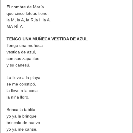
El nombre de María
que cinco léteas tiene:
la M, la A, la R,la I, la A.
MA-RÍ-A.
TENGO UNA MUÑECA VESTIDA DE AZUL
Tengo una muñeca
vestida de azul,
con sus zapatitos
y su canesú.
La lleve a la playa
se me constipó,
la lleve a la casa
la niña lloro.
Brinca la tablita
yo ya la brinque
brincala de nuevo
yo ya me cansé.