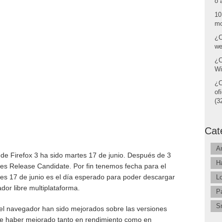
o 
10
mo
¿C
we
¿C
Wi
¿C
of
(32
Cat
A
o de Firefox 3 ha sido martes 17 de junio. Después de 3
H
tres Release Candidate. Por fin tenemos fecha para el
tes 17 de junio es el día esperado para poder descargar
L
ador libre multiplataforma.
P
S
del navegador han sido mejorados sobre las versiones
 de haber mejorado tanto en rendimiento como en