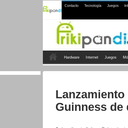
Contacto
Tecnología
Juegos
In
Hardware
Internet
Juegos
Mó
Lanzamiento 
Guinness de 