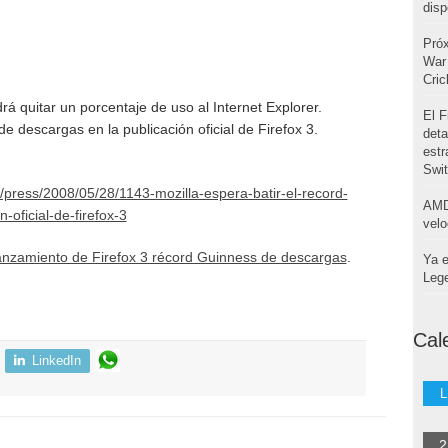
disp
Pró
War 
Cri
 quitar un porcentaje de uso al Internet Explorer.
El F
de descargas en la publicación oficial de Firefox 3.
deta
estr
Swi
/press/2008/05/28/1143-mozilla-espera-batir-el-record-
AMD
oficial-de-firefox-3
velo
nzamiento de Firefox 3 récord Guinness de descargas
.
Ya e
Leg
Cal
LinkedIn
L
2