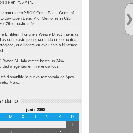
onible en PS5 y PC
ximamente en XBOX Game Pass: Gears of
E-Day Open Beta, Mio: Memories in Orbit,
cket 26 y mucho más
ire Emblem: Fortune’s Weave Direct trae más
lles sobre este juego, centrado en combates
atégicos, que llegará en exclusiva a Nintendo
tch
 Ryzen AI Halo ofrece hasta un 34%
cidad a agentes en inferencia loca
stá disponible la nueva temporada de Apex
ends: Marca
endario
junio 2008
M
X
J
V
S
D
1
3
4
5
6
7
8