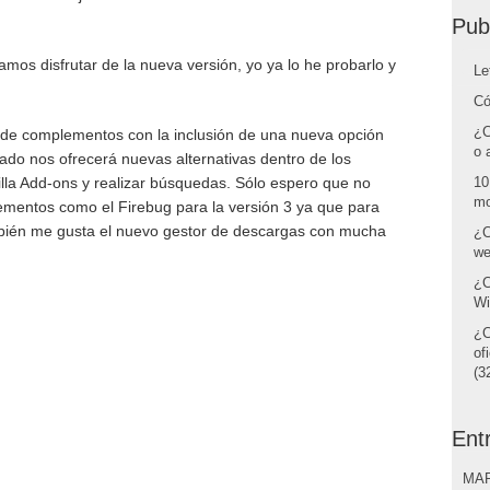
Pub
os disfrutar de la nueva versión, yo ya lo he probarlo y
Le
Có
¿C
 de complementos con la inclusión de una nueva opción
o 
o nos ofrecerá nuevas alternativas dentro de los
a Add-ons y realizar búsquedas. Sólo espero que no
10
mo
mentos como el Firebug para la versión 3 ya que para
bién me gusta el nuevo gestor de descargas con mucha
¿C
we
¿C
Wi
¿C
of
(32
Ent
MAR