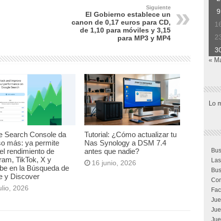
Siguiente
9
El Gobierno establece un
canon de 0,17 euros para CD,
1
de 1,10 para móviles y 3,15
2
para MP3 y MP4
3
« M
Lo 
e Search Console da
Tutorial: ¿Cómo actualizar tu
so más: ya permite
Nas Synology a DSM 7.4
el rendimiento de
antes que nadie?
Bus
ram, TikTok, X y
Las
16 junio, 2026
be en la Búsqueda de
Bus
e y Discover
Com
ulio, 2026
Fac
Jue
Jue
Jue