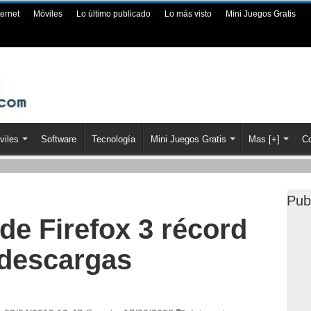
ternet
Móviles
Lo último publicado
Lo más visto
Mini Juegos Gratis
viles
Software
Tecnología
Mini Juegos Gratis
Mas [+]
Co
Pub
de Firefox 3 récord
descargas