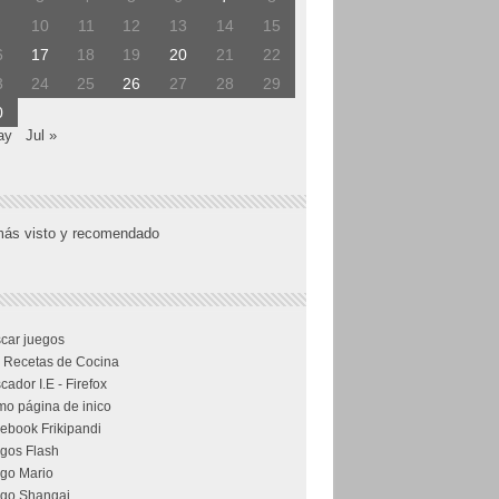
10
11
12
13
14
15
6
17
18
19
20
21
22
3
24
25
26
27
28
29
0
ay
Jul »
más visto y recomendado
car juegos
 Recetas de Cocina
cador I.E - Firefox
o página de inico
ebook Frikipandi
gos Flash
go Mario
go Shangai