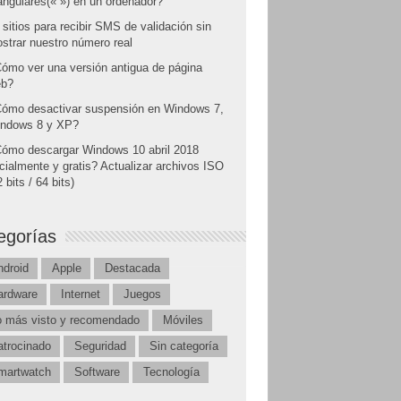
angulares(« ») en un ordenador?
 sitios para recibir SMS de validación sin
strar nuestro número real
ómo ver una versión antigua de página
b?
ómo desactivar suspensión en Windows 7,
ndows 8 y XP?
ómo descargar Windows 10 abril 2018
icialmente y gratis? Actualizar archivos ISO
 bits / 64 bits)
egorías
ndroid
Apple
Destacada
ardware
Internet
Juegos
o más visto y recomendado
Móviles
atrocinado
Seguridad
Sin categoría
martwatch
Software
Tecnología