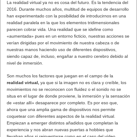
Fuencisla Clemares, nueva Directora General de Google
España y Portugal. Uno de los puestos directivos mas
codiciados en España ya tiene nombre. La directiva coge el
testigo de Javier Rodríguez Zapatero, que anunció el pasado
mes de septiembre que dejaba la compañía.
Fuencisla Clemares
pasa a ser la nueva
Directora General
de Google España y Portugal
. Fuencisla entró en la
compañía en 2009 como Directora del área de Retail y Bienes
de consumo para, más tarde, liderar los sectores de Telecom,
Banca y Seguros, junto con la estrategia móvil para el país.
Desde entonces ha trabajado concienzudamente por el
impulso y desarrollo digital de las empresas en España.
Antes de trabajar en Google, Fuencisla estuvo siete años en el
mundo de la consultoría estratégica en McKinsey & Company
y, posteriormente, fue Directora de Compras en la División
Casa-Hogar de Carrefour.
“Estoy encantada con esta oportunidad. Después de siete