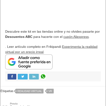
Próximamente en XBOX Game Pass: Gears of War E-Day Open
Beta, Mio: Memories in Orbit, Cricket 26 y mucho más
5 agosto, 2026