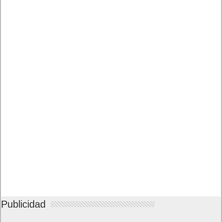
Lo más visto y recomendado
Buscar juegos
Las Recetas de Cocina
Buscador I.E - Firefox
Como página de inico
Facebook Frikipandi
Juegos Flash
Juego Mario
Juego Shangai
Todos los enlaces
Hitórico de Noticias del Blog