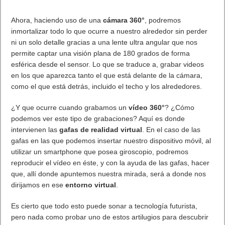
años al frente de los de Mountain Vew en España, la compañía
se encontraba en pleno proceso de búsqueda de sustituto.
Ahora ya está cubierto el despacho de
Google Madrid
en
la
Torre (
Picasso Plaza Pablo Ruiz Picasso 1 Madrid 28020
Telefono: +34 91-748-6400
).
Desde Frikipandi damos la enhorabuena a Fuencisla
Clemares.
. Leer artículo completo en Frikipandi
Fuencisla Clemares,
nueva Directora General de Google España y Portugal
.