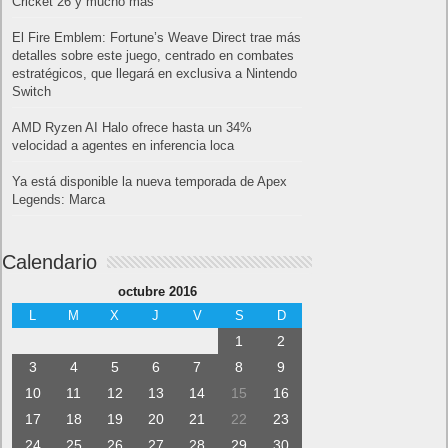
Cricket 26 y mucho más
El Fire Emblem: Fortune’s Weave Direct trae más
detalles sobre este juego, centrado en combates
estratégicos, que llegará en exclusiva a Nintendo
Switch
AMD Ryzen AI Halo ofrece hasta un 34%
velocidad a agentes en inferencia loca
Ya está disponible la nueva temporada de Apex
Legends: Marca
Calendario
octubre 2016
L
M
X
J
V
S
D
1
2
3
4
5
6
7
8
9
10
11
12
13
14
15
16
17
18
19
20
21
22
23
24
25
26
27
28
29
30