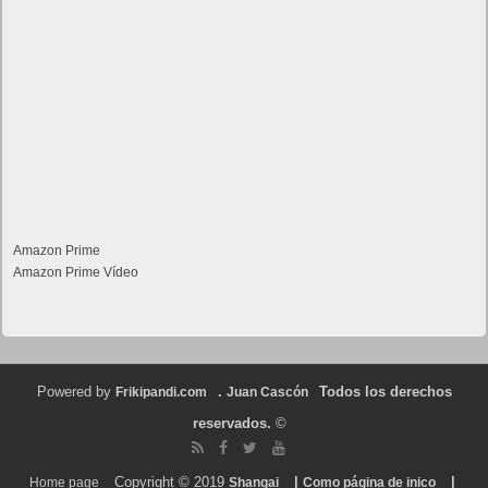
Amazon Prime
Amazon Prime Vídeo
Powered by
.
Todos los derechos
Frikipandi.com
Juan Cascón
reservados.
©
Copyright © 2019
|
|
Home page
Shangai
Como página de inico