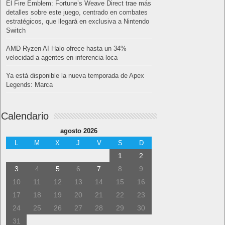
El Fire Emblem: Fortune’s Weave Direct trae más
detalles sobre este juego, centrado en combates
estratégicos, que llegará en exclusiva a Nintendo
Switch
AMD Ryzen AI Halo ofrece hasta un 34%
velocidad a agentes en inferencia loca
Ya está disponible la nueva temporada de Apex
Legends: Marca
Calendario
agosto 2026
L
M
X
J
V
S
D
1
2
3
4
5
6
7
8
9
10
11
12
13
14
15
16
17
18
19
20
21
22
23
24
25
26
27
28
29
30
31