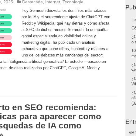
e, 2025
Destacada
,
Internet
,
Tecnología
Pub
Hoy Semrush desvela los dominios más citados
por la IA y el sorprendente ajuste de ChatGPT con
Le
Reddit y Wikipedia: qué hay detrás y cómo afecta
Có
al SEO de dichos medios Semrush, la compañía
global especializada en visibilidad online y
¿C
o 
marketing digital, ha publicado un análisis
exhaustivo que pone cifras, contexto y matices a
10
uno de los debates más candentes del sector:
mo
la inteligencia artificial generativa? El estudio —basado en
¿C
nes de citas realizadas por ChatGPT, Google AI Mode y
we
¿C
Wi
¿C
of
(32
rto en SEO recomienda:
icas para aparecer como
Ent
squedas de IA como
»
MAR