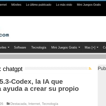
ternet
Móviles
Lo último publicado
Lo más visto
Mini Juegos Gratis
viles
Software
Tecnología
Mini Juegos Gratis
Mas [+]
Co
a:
chatgpt
Pub
.3-Codex, la IA que
 ayuda a crear su propio
026
Destacada
,
Internet
,
Tecnología