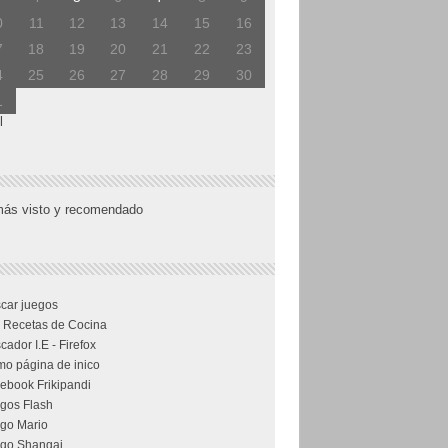
0
11
12
13
14
15
16
7
18
19
20
21
22
23
4
25
26
27
28
29
30
1
l
más visto y recomendado
car juegos
 Recetas de Cocina
cador I.E - Firefox
o página de inico
ebook Frikipandi
gos Flash
go Mario
go Shangai