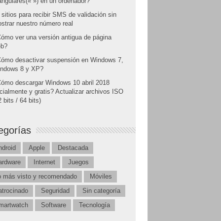
angulares(« ») en un ordenador?
 sitios para recibir SMS de validación sin
strar nuestro número real
ómo ver una versión antigua de página
b?
ómo desactivar suspensión en Windows 7,
ndows 8 y XP?
ómo descargar Windows 10 abril 2018
icialmente y gratis? Actualizar archivos ISO
 bits / 64 bits)
egorías
ndroid
Apple
Destacada
ardware
Internet
Juegos
o más visto y recomendado
Móviles
atrocinado
Seguridad
Sin categoría
martwatch
Software
Tecnología