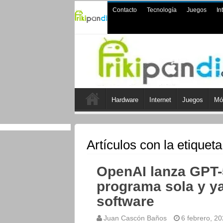
Contacto
Tecnología
Juegos
In
Hardware
Internet
Juegos
Mó
Artículos con la etiquet
OpenAI lanza GPT-5
programa sola y ya
software
Juan Cascón Baños
6 febrero, 2