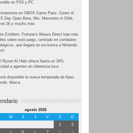
onible en PS5 y PC
ximamente en XBOX Game Pass: Gears of
E-Day Open Beta, Mio: Memories in Orbit,
cket 26 y mucho más
ire Emblem: Fortune’s Weave Direct trae más
lles sobre este juego, centrado en combates
atégicos, que llegará en exclusiva a Nintendo
tch
 Ryzen AI Halo ofrece hasta un 34%
cidad a agentes en inferencia loca
stá disponible la nueva temporada de Apex
ends: Marca
endario
agosto 2026
M
X
J
V
S
D
1
2
4
5
6
7
8
9