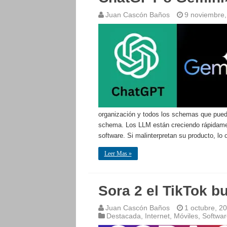
Juan Cascón Baños
9 noviembre,
organización y todos los schemas que pue
schema. Los LLM están creciendo rápidamen
software. Si malinterpretan su producto, lo
Leer Mas »
Sora 2 el TikTok 
Juan Cascón Baños
1 octubre, 2
Destacada
,
Internet
,
Móviles
,
Softwar