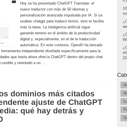
o 
Hoy se ha presentado ChatGPT Translate: el
10
nuevo traductor con más de 50 idiomas y
mo
personalización avanzada impulsada por IA. Si ya
usabas chatgpt para traducir textos, esto te facilita
¿C
we
más la tarea. La inteligencia artificial sigue
ganando terreno en el ámbito de la productividad
¿C
digital y, especialmente, en el de la traducción
Wi
automática. En este contexto, OpenAI ha lanzado
¿C
 herramienta independiente diseñada específicamente para la
of
idades que hasta ahora ofrecía ChatGPT dentro del propio chat
(32
ccesible y orientado a un …
Cat
A
os dominios más citados
H
prendente ajuste de ChatGPT
L
edia: qué hay detrás y
P
O
S