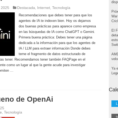
disp
 2025
Destacada
,
Internet
,
Tecnología
Pró
Recomendaciones que debes tener para que los
War 
agentes de IA te indexen bien. Hoy os dejamos
Cri
dos buenas prácticas para aparece como empresa
El F
en las búsquedas de IA como ChatGPT o Gemini.
deta
Primera buena práctica: Debes tener una página
estr
dedicada a la información para que los agentes de
Swi
IA / LLM para extraer información Donde debes
terne el fragmento de datos estructurado de
AMD
velo
das tener. Recomendamos tener también FAQPage en el
te como un lugar al que la gente acude para investigar
Ya e
 omiten …
Leg
Cal
bueno de OpenAi
L
025
e
,
Tecnología
3