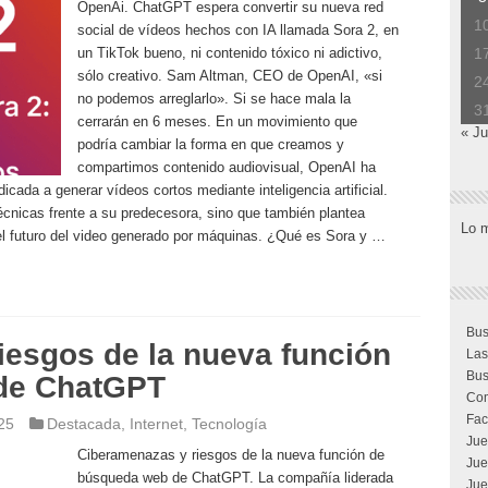
OpenAi. ChatGPT espera convertir su nueva red
1
social de vídeos hechos con IA llamada Sora 2, en
un TikTok bueno, ni contenido tóxico ni adictivo,
1
sólo creativo. Sam Altman, CEO de OpenAI, «si
2
no podemos arreglarlo». Si se hace mala la
3
cerrarán en 6 meses. En un movimiento que
« Ju
podría cambiar la forma en que creamos y
compartimos contenido audiovisual, OpenAI ha
cada a generar vídeos cortos mediante inteligencia artificial.
écnicas frente a su predecesora, sino que también plantea
Lo 
 el futuro del video generado por máquinas. ¿Qué es Sora y …
Bus
iesgos de la nueva función
Las
Bus
de ChatGPT
Com
Fac
25
Destacada
,
Internet
,
Tecnología
Jue
Ciberamenazas y riesgos de la nueva función de
Jue
búsqueda web de ChatGPT. La compañía liderada
Jue