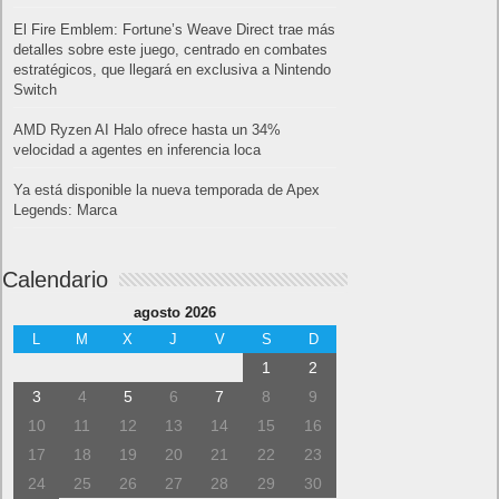
El Fire Emblem: Fortune’s Weave Direct trae más
detalles sobre este juego, centrado en combates
estratégicos, que llegará en exclusiva a Nintendo
Switch
AMD Ryzen AI Halo ofrece hasta un 34%
velocidad a agentes en inferencia loca
Ya está disponible la nueva temporada de Apex
Legends: Marca
Calendario
agosto 2026
L
M
X
J
V
S
D
1
2
3
4
5
6
7
8
9
10
11
12
13
14
15
16
17
18
19
20
21
22
23
24
25
26
27
28
29
30