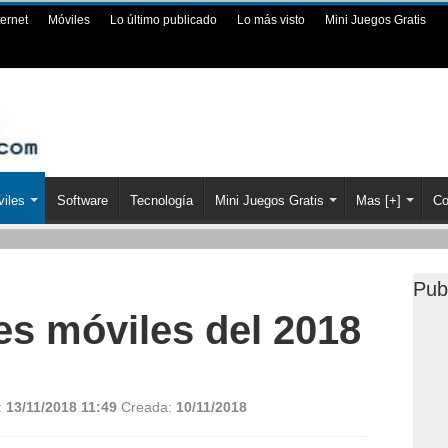
ternet
Móviles
Lo último publicado
Lo más visto
Mini Juegos Gratis
iles
Software
Tecnología
Mini Juegos Gratis
Mas [+]
Co
Pub
es móviles del 2018
:
13/11/2018 11:49
Creada:
10/11/2018