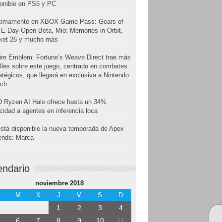
onible en PS5 y PC
ximamente en XBOX Game Pass: Gears of
E-Day Open Beta, Mio: Memories in Orbit,
cket 26 y mucho más
ire Emblem: Fortune’s Weave Direct trae más
lles sobre este juego, centrado en combates
atégicos, que llegará en exclusiva a Nintendo
tch
 Ryzen AI Halo ofrece hasta un 34%
cidad a agentes en inferencia loca
stá disponible la nueva temporada de Apex
ends: Marca
endario
noviembre 2018
M
X
J
V
S
D
1
2
3
4
6
7
8
9
10
11