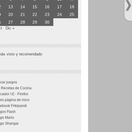
2
13
14
15
16
17
18
9
20
21
22
23
24
25
6
27
28
29
30
ct
Dic »
más visto y recomendado
car juegos
 Recetas de Cocina
cador I.E - Firefox
o página de inico
ebook Frikipandi
gos Flash
go Mario
go Shangai