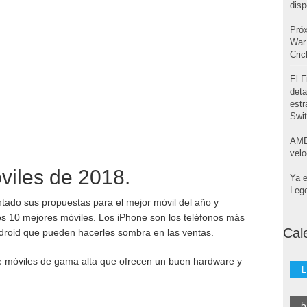
disp
Pró
War 
Cri
El F
deta
estr
Swi
AMD
velo
viles de 2018.
Ya e
Leg
ado sus propuestas para el mejor móvil del año y
s 10 mejores móviles. Los iPhone son los teléfonos más
Cal
roid que pueden hacerles sombra en las ventas.
 de móviles de gama alta que ofrecen un buen hardware y
L
5