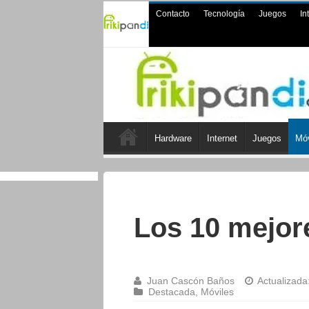
Contacto
Tecnología
Juegos
In
Hardware
Internet
Juegos
Móv
Los 10 mejor
Juan Cascón Baños
Actualizada
Destacada
,
Móviles