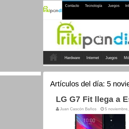
Contacto
Tecnología
Juegos
In
Hardware
Internet
Juegos
Mó
Artículos del día:
5 novi
LG G7 Fit llega a 
Juan Cascón Baños
5 noviembre,