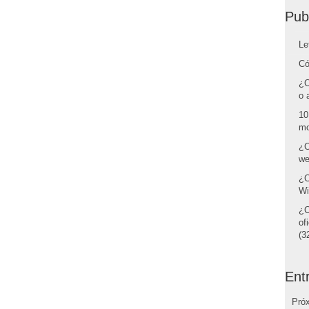
Pub
Le
Có
¿C
o 
10
mo
¿C
we
¿C
Wi
¿C
of
(32
Ent
Pró