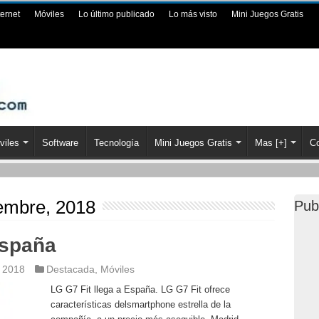
ternet
Móviles
Lo último publicado
Lo más visto
Mini Juegos Gratis
viles
Software
Tecnología
Mini Juegos Gratis
Mas [+]
Co
embre, 2018
Pub
España
 2018
Destacada
,
Móviles
LG G7 Fit llega a España. LG G7 Fit ofrece
características delsmartphone estrella de la