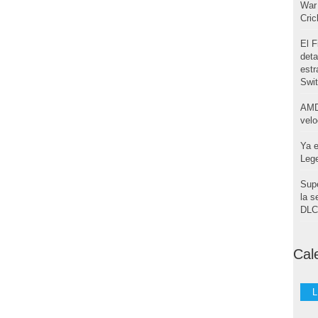
War 
Cri
El F
deta
estr
Swi
AMD
velo
Ya e
Leg
Supe
la s
DLC 
Cal
L