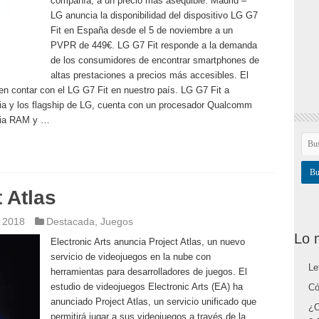
compañía, a un precio más asequible. Madrid –
LG anuncia la disponibilidad del dispositivo LG G7
Fit en España desde el 5 de noviembre a un
PVPR de 449€. LG G7 Fit responde a la demanda
de los consumidores de encontrar smartphones de
altas prestaciones a precios más accesibles. El
 en contar con el LG G7 Fit en nuestro país. LG G7 Fit a
a y los flagship de LG, cuenta con un procesador Qualcomm
ria RAM y …
 Atlas
 2018
Destacada
,
Juegos
Lo 
Electronic Arts anuncia Project Atlas, un nuevo
servicio de videojuegos en la nube con
Le
herramientas para desarrolladores de juegos. El
estudio de videojuegos Electronic Arts (EA) ha
Có
anunciado Project Atlas, un servicio unificado que
¿C
permitirá jugar a sus videojuegos a través de la