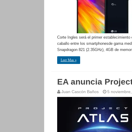
Corte Ingles será el primer establecimiento
caballo entre los smartphonesde gama medi
Snapdragon 821 (2.35GHz), 4GB de memo
Leer Mas »
EA anuncia Project
Juan Cascón Baños
5 noviembre,