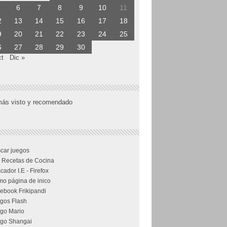
6
7
8
9
10
11
2
13
14
15
16
17
18
9
20
21
22
23
24
25
6
27
28
29
30
ct
Dic »
más visto y recomendado
car juegos
 Recetas de Cocina
cador I.E - Firefox
o página de inico
ebook Frikipandi
gos Flash
go Mario
go Shangai