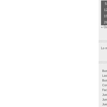
5
1
1
2
« O
Lo 
Bus
Las
Bus
Com
Fac
Jue
Jue
Jue