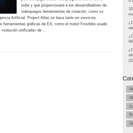
o 
nube y que proporcionará a los desarrolladores de
10
videojuegos herramientas de creación, como su
mo
encia Artificial. Project Atlas se basa tanto en servicios
¿C
as herramientas gráficas de EA, como el motor Frostbite usado
we
 «solución unificada» de …
¿C
Wi
¿C
of
(32
Cat
A
H
L
P
S