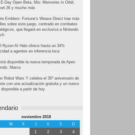
E-Day Open Beta, Mio: Memories in Orbit,
cket 26 y mucho más
ire Emblem: Fortune’s Weave Direct trae más
lles sobre este juego, centrado en combates
atégicos, que llegará en exclusiva a Nintendo
tch
 Ryzen AI Halo ofrece hasta un 34%
cidad a agentes en inferencia loca
stá disponible la nueva temporada de Apex
ends: Marca
r Robot Wars Y celebra el 35º aniversario de
erie con una actualización gratuita y un nuevo
disponible a partir de hoy
endario
noviembre 2018
M
X
J
V
S
D
1
2
3
4