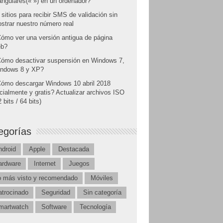
angulares(« ») en un ordenador?
 sitios para recibir SMS de validación sin
strar nuestro número real
ómo ver una versión antigua de página
b?
ómo desactivar suspensión en Windows 7,
ndows 8 y XP?
ómo descargar Windows 10 abril 2018
icialmente y gratis? Actualizar archivos ISO
 bits / 64 bits)
egorías
ndroid
Apple
Destacada
ardware
Internet
Juegos
o más visto y recomendado
Móviles
atrocinado
Seguridad
Sin categoría
martwatch
Software
Tecnología