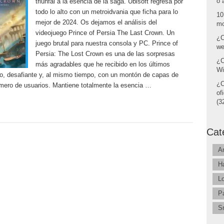
o 
triunfal a la esencia de la saga. Ubisoft regresa por
todo lo alto con un metroidvania que ficha para lo
10
mejor de 2024. Os dejamos el análisis del
mo
videojuego Prince of Persia The Last Crown. Un
¿C
juego brutal para nuestra consola y PC. Prince of
we
Persia: The Lost Crown es una de las sorpresas
¿C
más agradables que he recibido en los últimos
Wi
ro, desafiante y, al mismo tiempo, con un montón de capas de
¿C
número de usuarios. Mantiene totalmente la esencia …
of
(32
Cat
A
H
L
P
S