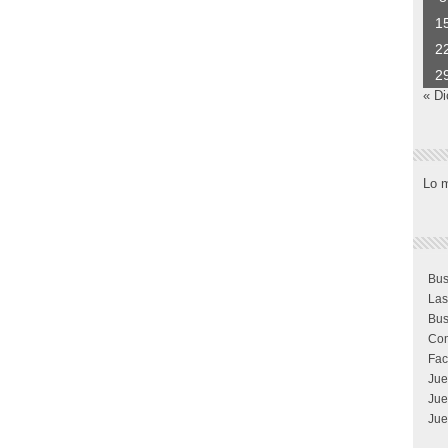
1
2
2
« Di
Lo 
Bus
Las
Bus
Com
Fac
Jue
Jue
Jue