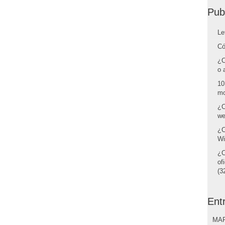
Pub
Le
Có
¿C
o 
10
mo
¿C
we
¿C
Wi
¿C
of
(32
Ent
MAR