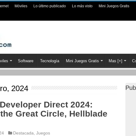
ternet
Móviles
Lo último publicado
Lo más visto
Mini Juegos Gratis
viles
Software
Tecnología
Mini Juegos Gratis
Mas [+]
Co
ro, 2024
Pub
eveloper Direct 2024:
the Great Circle, Hellblade
24
Destacada
,
Juegos