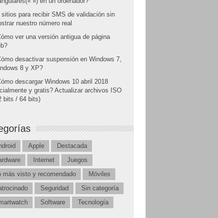
angulares(« ») en un ordenador?
 sitios para recibir SMS de validación sin
strar nuestro número real
ómo ver una versión antigua de página
b?
ómo desactivar suspensión en Windows 7,
ndows 8 y XP?
ómo descargar Windows 10 abril 2018
icialmente y gratis? Actualizar archivos ISO
 bits / 64 bits)
egorías
ndroid
Apple
Destacada
ardware
Internet
Juegos
o más visto y recomendado
Móviles
atrocinado
Seguridad
Sin categoría
martwatch
Software
Tecnología