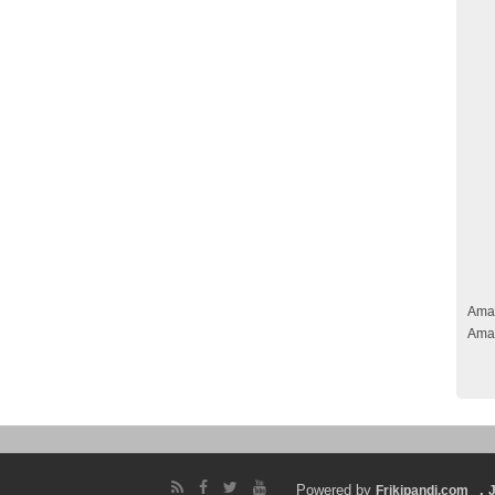
Ama
Ama
Powered by
.
Frikipandi.com