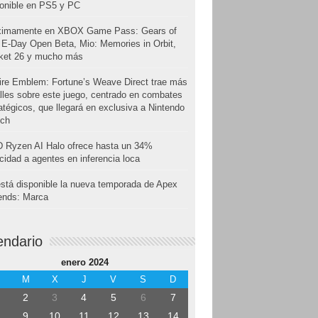
onible en PS5 y PC
ximamente en XBOX Game Pass: Gears of
E-Day Open Beta, Mio: Memories in Orbit,
cket 26 y mucho más
ire Emblem: Fortune’s Weave Direct trae más
lles sobre este juego, centrado en combates
atégicos, que llegará en exclusiva a Nintendo
tch
 Ryzen AI Halo ofrece hasta un 34%
cidad a agentes en inferencia loca
stá disponible la nueva temporada de Apex
ends: Marca
endario
enero 2024
M
X
J
V
S
D
2
3
4
5
6
7
9
10
11
12
13
14