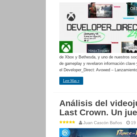
de Xbox y Bethesda, y uno de nuestros soci
de gameplay y revelaron información clave 
el Developer_Direct: Avowed – Lanzamient
Leer Mas »
Análisis del video
Last Crown. Un jue
Juan Cascón Baños
19