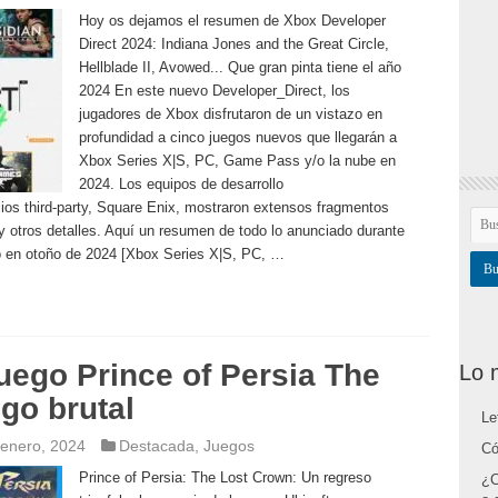
Hoy os dejamos el resumen de Xbox Developer
Direct 2024: Indiana Jones and the Great Circle,
Hellblade II, Avowed... Que gran pinta tiene el año
2024 En este nuevo Developer_Direct, los
jugadores de Xbox disfrutaron de un vistazo en
profundidad a cinco juegos nuevos que llegarán a
Xbox Series X|S, PC, Game Pass y/o la nube en
2024. Los equipos de desarrollo
os third-party, Square Enix, mostraron extensos fragmentos
y otros detalles. Aquí un resumen de todo lo anunciado durante
o en otoño de 2024 [Xbox Series X|S, PC, …
juego Prince of Persia The
Lo 
go brutal
Le
 enero, 2024
Destacada
,
Juegos
Có
Prince of Persia: The Lost Crown: Un regreso
¿C