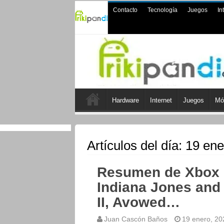
Contacto
Tecnología
Juegos
In
Hardware
Internet
Juegos
Mó
Artículos del día:
19 ene
Resumen de Xbox D
Indiana Jones and 
II, Avowed…
Juan Cascón Baños
19 enero, 20