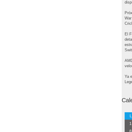
disp
Pró
War 
Cri
El F
deta
estr
Swi
AMD
velo
Ya e
Leg
Cal
L
1
8