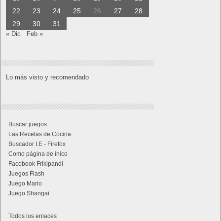
22
23
24
25
26
27
28
29
30
31
« Dic
Feb »
Lo más visto y recomendado
Buscar juegos
Las Recetas de Cocina
Buscador I.E - Firefox
Como página de inico
Facebook Frikipandi
Juegos Flash
Juego Mario
Juego Shangai
Todos los enlaces