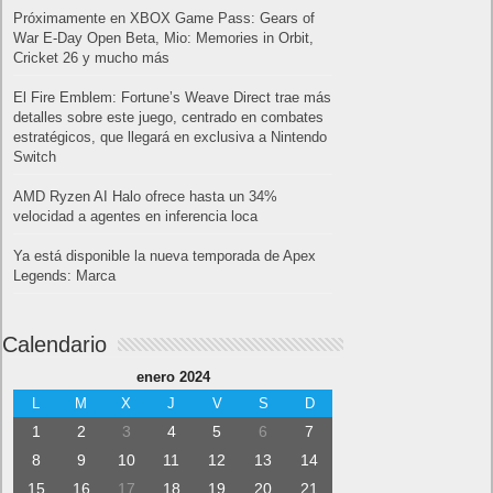
Próximamente en XBOX Game Pass: Gears of
War E-Day Open Beta, Mio: Memories in Orbit,
Cricket 26 y mucho más
El Fire Emblem: Fortune’s Weave Direct trae más
detalles sobre este juego, centrado en combates
estratégicos, que llegará en exclusiva a Nintendo
Switch
AMD Ryzen AI Halo ofrece hasta un 34%
velocidad a agentes en inferencia loca
Ya está disponible la nueva temporada de Apex
Legends: Marca
Calendario
enero 2024
L
M
X
J
V
S
D
1
2
3
4
5
6
7
8
9
10
11
12
13
14
15
16
17
18
19
20
21