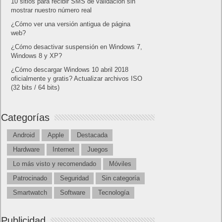
10 sitios para recibir SMS de validación sin
mostrar nuestro número real
¿Cómo ver una versión antigua de página
web?
¿Cómo desactivar suspensión en Windows 7,
Windows 8 y XP?
¿Cómo descargar Windows 10 abril 2018
oficialmente y gratis? Actualizar archivos ISO
(32 bits / 64 bits)
Categorías
Android
Apple
Destacada
Hardware
Internet
Juegos
Lo más visto y recomendado
Móviles
Patrocinado
Seguridad
Sin categoría
Smartwatch
Software
Tecnología
Publicidad