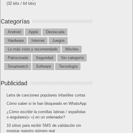
(32 bits / 64 bits)
Categorías
Android
Apple
Destacada
Hardware
Internet
Juegos
Lo más visto y recomendado
Móviles
Patrocinado
Seguridad
Sin categoría
Smartwatch
Software
Tecnología
Publicidad
Letra de canciones populares infantiles cortas
Cómo saber si te han bloqueado en WhatsApp
¿Cómo escribir la comillas latinas / españolas
o angulares(« ») en un ordenador?
10 sitios para recibir SMS de validación sin
mostrar nuestro número real